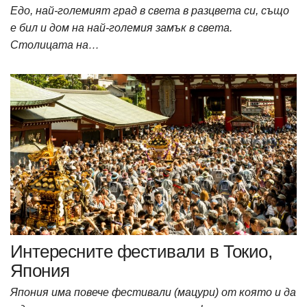
Едо, най-големият град в света в разцвета си, също
е бил и дом на най-големия замък в света.
Столицата на…
Интересните фестивали в Токио,
Япония
Япония има повече фестивали (мацури) от която и да