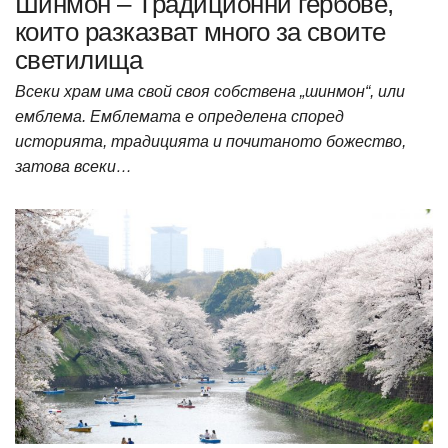
Шинмон – Традиционни гербове,
които разказват много за своите
светилища
Всеки храм има свой своя собствена „шинмон“, или
емблема. Емблемата е определена според
историята, традицията и почитаното божество,
затова всеки…