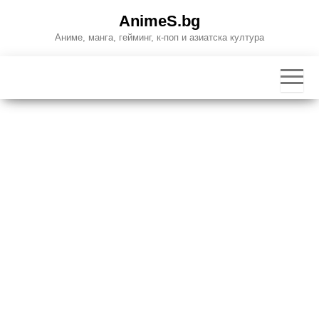
Skip
AnimeS.bg
to
Аниме, манга, гейминг, к-поп и азиатска култура
the
content