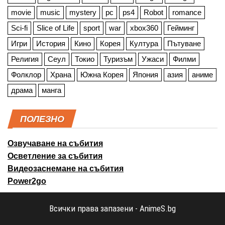
movie
music
mystery
pc
ps4
Robot
romance
Sci-fi
Slice of Life
sport
war
xbox360
Гейминг
Игри
История
Кино
Корея
Култура
Пътуване
Религия
Сеул
Токио
Туризъм
Ужаси
Филми
Фолклор
Храна
Южна Корея
Япония
азия
аниме
драма
манга
ПОЛЕЗНО
Озвучаване на събития
Осветление за събития
Видеозаснемане на събития
Power2go
Всички права запазени - AnimeS.bg