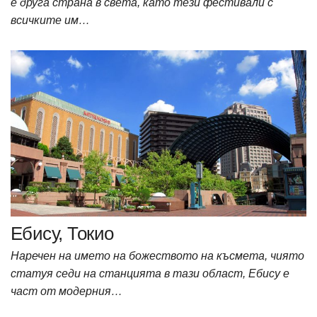
е друга страна в света, като тези фестивали с
всичките им…
Ебису, Токио
Наречен на името на божеството на късмета, чиято
статуя седи на станцията в тази област, Ебису е
част от модерния…