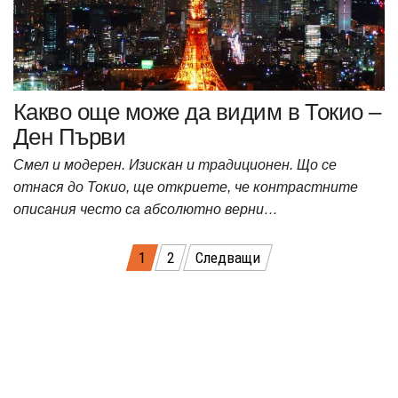
Какво още може да видим в Токио –
Ден Първи
Смел и модерен. Изискан и традиционен. Що се
отнася до Токио, ще откриете, че контрастните
описания често са абсолютно верни…
Разделяне
1
2
Следващи
на
публикациите
на
страници