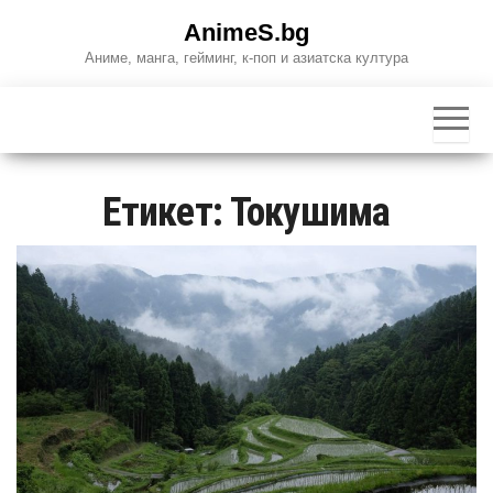
Skip
AnimeS.bg
to
Аниме, манга, гейминг, к-поп и азиатска култура
the
content
Етикет:
Токушима