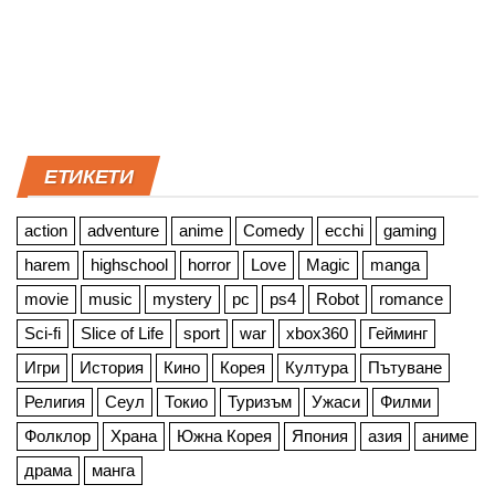
ЕТИКЕТИ
action
adventure
anime
Comedy
ecchi
gaming
harem
highschool
horror
Love
Magic
manga
movie
music
mystery
pc
ps4
Robot
romance
Sci-fi
Slice of Life
sport
war
xbox360
Гейминг
Игри
История
Кино
Корея
Култура
Пътуване
Религия
Сеул
Токио
Туризъм
Ужаси
Филми
Фолклор
Храна
Южна Корея
Япония
азия
аниме
драма
манга