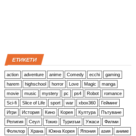
ЕТИКЕТИ
action
adventure
anime
Comedy
ecchi
gaming
harem
highschool
horror
Love
Magic
manga
movie
music
mystery
pc
ps4
Robot
romance
Sci-fi
Slice of Life
sport
war
xbox360
Гейминг
Игри
История
Кино
Корея
Култура
Пътуване
Религия
Сеул
Токио
Туризъм
Ужаси
Филми
Фолклор
Храна
Южна Корея
Япония
азия
аниме