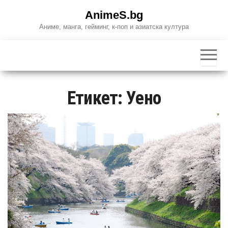
Skip
AnimeS.bg
to
Аниме, манга, гейминг, к-поп и азиатска култура
the
content
Етикет:
Уено