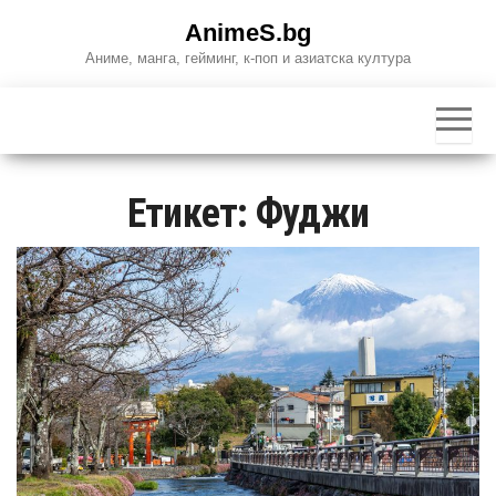
Skip
AnimeS.bg
to
Аниме, манга, гейминг, к-поп и азиатска култура
the
content
Етикет:
Фуджи