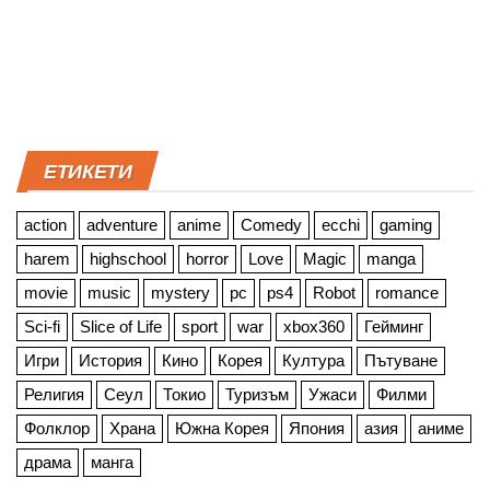
ЕТИКЕТИ
action
adventure
anime
Comedy
ecchi
gaming
harem
highschool
horror
Love
Magic
manga
movie
music
mystery
pc
ps4
Robot
romance
Sci-fi
Slice of Life
sport
war
xbox360
Гейминг
Игри
История
Кино
Корея
Култура
Пътуване
Религия
Сеул
Токио
Туризъм
Ужаси
Филми
Фолклор
Храна
Южна Корея
Япония
азия
аниме
драма
манга