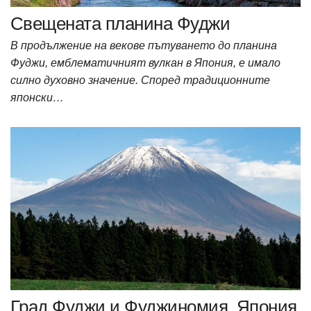
Свещената планина Фуджи
В продължение на векове пътуването до планина
Фуджи, емблематичният вулкан в Япония, е имало
силно духовно значение. Според традиционните
японски…
Град Фуджи и Фуджиномия, Япония