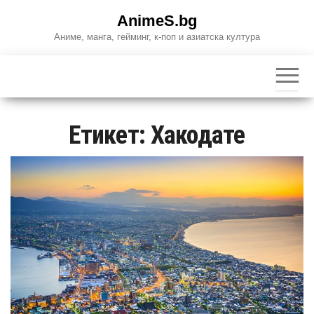
Skip
AnimeS.bg
to
Аниме, манга, гейминг, к-поп и азиатска култура
the
content
Етикет:
Хакодате