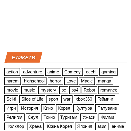
ЕТИКЕТИ
action
adventure
anime
Comedy
ecchi
gaming
harem
highschool
horror
Love
Magic
manga
movie
music
mystery
pc
ps4
Robot
romance
Sci-fi
Slice of Life
sport
war
xbox360
Гейминг
Игри
История
Кино
Корея
Култура
Пътуване
Религия
Сеул
Токио
Туризъм
Ужаси
Филми
Фолклор
Храна
Южна Корея
Япония
азия
аниме