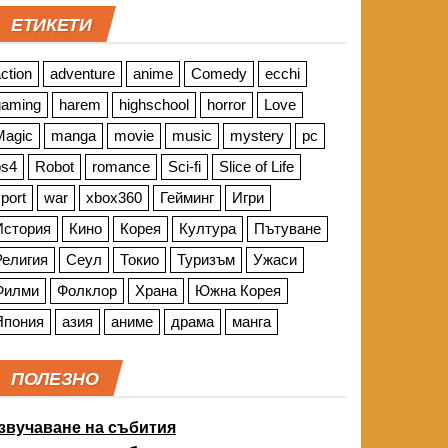
ЕТИКЕТИ
ction
adventure
anime
Comedy
ecchi
gaming
harem
highschool
horror
Love
Magic
manga
movie
music
mystery
pc
ps4
Robot
romance
Sci-fi
Slice of Life
port
war
xbox360
Гейминг
Игри
История
Кино
Корея
Култура
Пътуване
Религия
Сеул
Токио
Туризъм
Ужаси
Филми
Фолклор
Храна
Южна Корея
Япония
азия
аниме
драма
манга
ПОЛЕЗНО
звучаване на събития