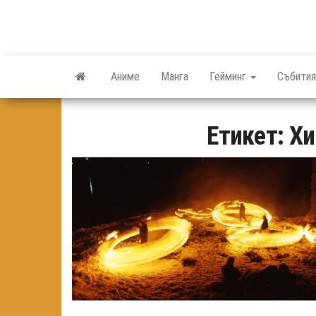
Skip
to
the
content
Аниме
Манга
Гейминг
Събития
Етикет:
Хи