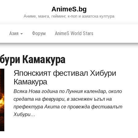
AnimeS.bg
Аниме, манга, гейминг, к-поп и азиатска култура
Азия
Форум
AnimeS World Stars
бури Камакура
Японският фестивал Хибури
Камакура
Всяка Нова година по Лунния календар, около
средата на февруари, в заснежен ъгъл на
префектура Акита се провежда фестивалът
Хибури…