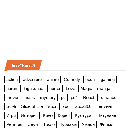
ЕТИКЕТИ
action
adventure
anime
Comedy
ecchi
gaming
harem
highschool
horror
Love
Magic
manga
movie
music
mystery
pc
ps4
Robot
romance
Sci-fi
Slice of Life
sport
war
xbox360
Гейминг
Игри
История
Кино
Корея
Култура
Пътуване
Религия
Сеул
Токио
Туризъм
Ужаси
Филми