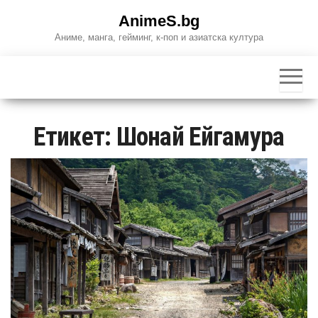
Skip
AnimeS.bg
to
Аниме, манга, гейминг, к-поп и азиатска култура
the
content
Етикет:
Шонай Ейгамура