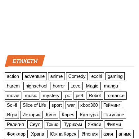
ЕТИКЕТИ
action
adventure
anime
Comedy
ecchi
gaming
harem
highschool
horror
Love
Magic
manga
movie
music
mystery
pc
ps4
Robot
romance
Sci-fi
Slice of Life
sport
war
xbox360
Гейминг
Игри
История
Кино
Корея
Култура
Пътуване
Религия
Сеул
Токио
Туризъм
Ужаси
Филми
Фолклор
Храна
Южна Корея
Япония
азия
аниме