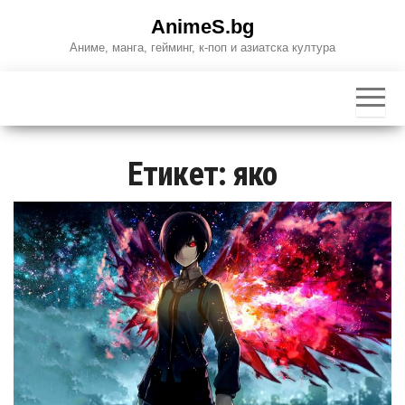
Skip
AnimeS.bg
to
Аниме, манга, гейминг, к-поп и азиатска култура
the
content
Етикет:
яко