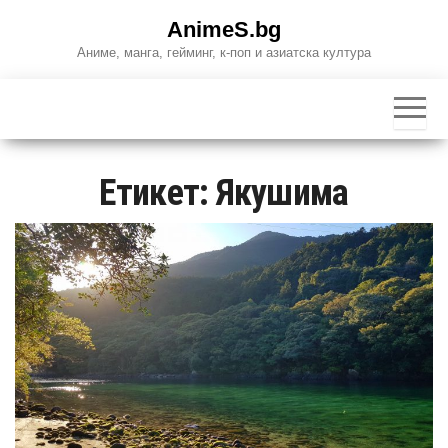
Skip
AnimeS.bg
to
Аниме, манга, гейминг, к-поп и азиатска култура
the
content
Етикет:
Якушима