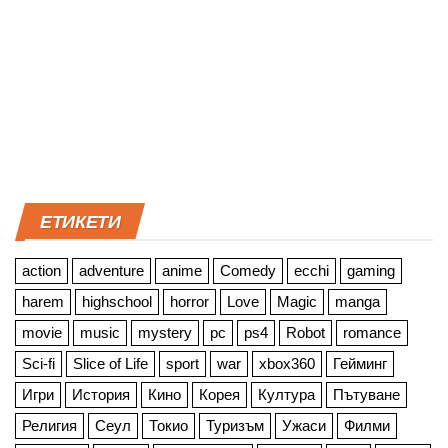
ЕТИКЕТИ
action
adventure
anime
Comedy
ecchi
gaming
harem
highschool
horror
Love
Magic
manga
movie
music
mystery
pc
ps4
Robot
romance
Sci-fi
Slice of Life
sport
war
xbox360
Гейминг
Игри
История
Кино
Корея
Култура
Пътуване
Религия
Сеул
Токио
Туризъм
Ужаси
Филми