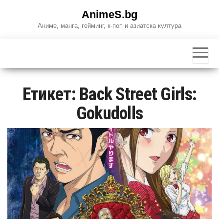
Skip
AnimeS.bg
to
Аниме, манга, гейминг, к-поп и азиатска култура
the
content
Етикет:
Back Street Girls:
Gokudolls