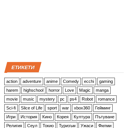
ЕТИКЕТИ
action
adventure
anime
Comedy
ecchi
gaming
harem
highschool
horror
Love
Magic
manga
movie
music
mystery
pc
ps4
Robot
romance
Sci-fi
Slice of Life
sport
war
xbox360
Гейминг
Игри
История
Кино
Корея
Култура
Пътуване
Религия
Сеул
Токио
Туризъм
Ужаси
Филми