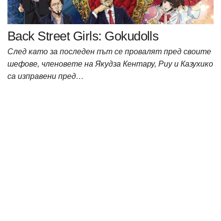
Back Street Girls: Gokudolls
След като за последен път се провалят пред своите
шефове, членовете на Якудза Кентару, Риу и Казухико
са изправени пред…