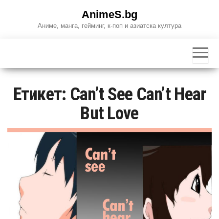
Skip
AnimeS.bg
to
Аниме, манга, гейминг, к-поп и азиатска култура
the
content
Етикет:
Can’t See Can’t Hear
But Love