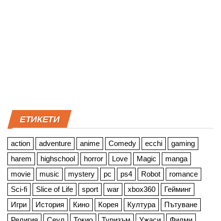
ЕТИКЕТИ
action
adventure
anime
Comedy
ecchi
gaming
harem
highschool
horror
Love
Magic
manga
movie
music
mystery
pc
ps4
Robot
romance
Sci-fi
Slice of Life
sport
war
xbox360
Гейминг
Игри
История
Кино
Корея
Култура
Пътуване
Религия
Сеул
Токио
Туризъм
Ужаси
Филми