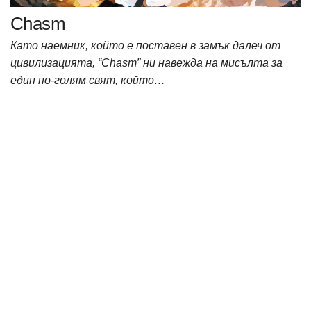
Chasm
Като наемник, който е поставен в замък далеч от
цивилизацията, “Chasm” ни навежда на мисълта за
един по-голям свят, който…