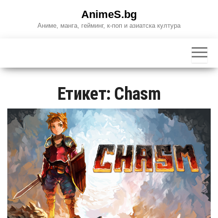
Skip
AnimeS.bg
to
Аниме, манга, гейминг, к-поп и азиатска култура
the
content
Етикет:
Chasm