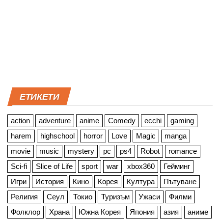
ЕТИКЕТИ
action
adventure
anime
Comedy
ecchi
gaming
harem
highschool
horror
Love
Magic
manga
movie
music
mystery
pc
ps4
Robot
romance
Sci-fi
Slice of Life
sport
war
xbox360
Гейминг
Игри
История
Кино
Корея
Култура
Пътуване
Религия
Сеул
Токио
Туризъм
Ужаси
Филми
Фолклор
Храна
Южна Корея
Япония
азия
аниме