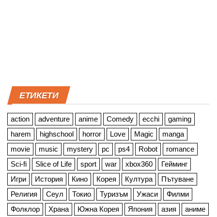
ЕТИКЕТИ
action
adventure
anime
Comedy
ecchi
gaming
harem
highschool
horror
Love
Magic
manga
movie
music
mystery
pc
ps4
Robot
romance
Sci-fi
Slice of Life
sport
war
xbox360
Гейминг
Игри
История
Кино
Корея
Култура
Пътуване
Религия
Сеул
Токио
Туризъм
Ужаси
Филми
Фолклор
Храна
Южна Корея
Япония
азия
аниме