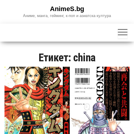
Skip
AnimeS.bg
to
Аниме, манга, гейминг, к-поп и азиатска култура
the
content
Етикет:
china