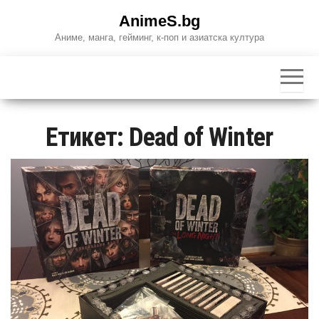
Skip
AnimeS.bg
to
Аниме, манга, гейминг, к-поп и азиатска култура
the
content
Етикет:
Dead of Winter