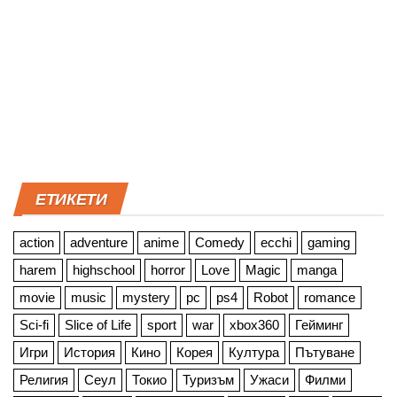
ЕТИКЕТИ
action
adventure
anime
Comedy
ecchi
gaming
harem
highschool
horror
Love
Magic
manga
movie
music
mystery
pc
ps4
Robot
romance
Sci-fi
Slice of Life
sport
war
xbox360
Гейминг
Игри
История
Кино
Корея
Култура
Пътуване
Религия
Сеул
Токио
Туризъм
Ужаси
Филми