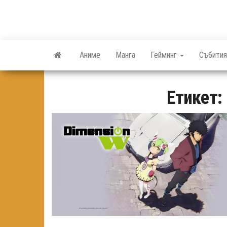
Skip
to
the
content
Аниме
Манга
Гейминг
Събития
Етикет: