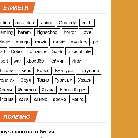
ЕТИКЕТИ
ction
adventure
anime
Comedy
ecchi
gaming
harem
highschool
horror
Love
Magic
manga
movie
music
mystery
pc
ps4
Robot
romance
Sci-fi
Slice of Life
port
war
xbox360
Гейминг
Игри
История
Кино
Корея
Култура
Пътуване
Религия
Сеул
Токио
Туризъм
Ужаси
Филми
Фолклор
Храна
Южна Корея
Япония
азия
аниме
драма
манга
ПОЛЕЗНО
звучаване на събития