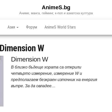
AnimeS.bg
Аниме, манга, гейминг, к-поп и азиатска култура
Азия
Форум
AnimeS World Stars
Dimension W
Dimension W
В близко бъдеще хората са открили
четвърто измерение, измерение W и
предполагаем безкраен източник на енергия
вътре. За да овладее…