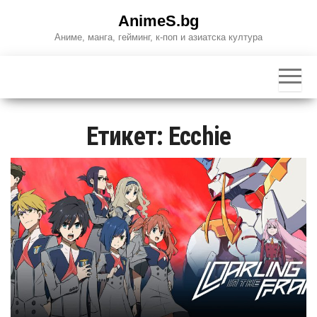
Skip
AnimeS.bg
to
Аниме, манга, гейминг, к-поп и азиатска култура
the
content
Етикет:
Ecchie