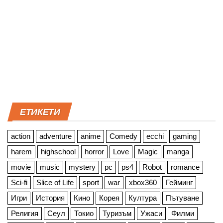
ЕТИКЕТИ
action
adventure
anime
Comedy
ecchi
gaming
harem
highschool
horror
Love
Magic
manga
movie
music
mystery
pc
ps4
Robot
romance
Sci-fi
Slice of Life
sport
war
xbox360
Гейминг
Игри
История
Кино
Корея
Култура
Пътуване
Религия
Сеул
Токио
Туризъм
Ужаси
Филми