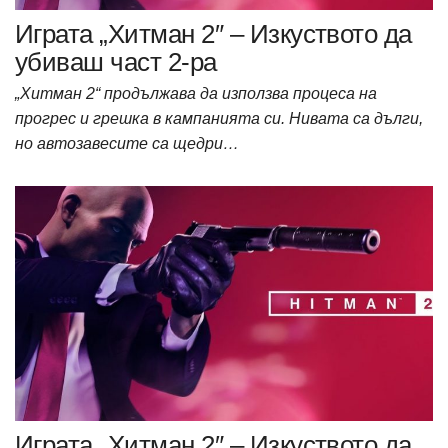
Играта „Хитман 2″ – Изкуството да
убиваш част 2-ра
„Хитман 2“ продължава да използва процеса на
прогрес и грешка в кампанията си. Нивата са дълги,
но автозавесите са щедри…
Играта „Хитман 2″ – Изкуството да