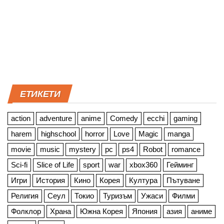
ЕТИКЕТИ
action
adventure
anime
Comedy
ecchi
gaming
harem
highschool
horror
Love
Magic
manga
movie
music
mystery
pc
ps4
Robot
romance
Sci-fi
Slice of Life
sport
war
xbox360
Гейминг
Игри
История
Кино
Корея
Култура
Пътуване
Религия
Сеул
Токио
Туризъм
Ужаси
Филми
Фолклор
Храна
Южна Корея
Япония
азия
аниме