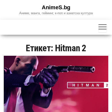
Skip
AnimeS.bg
to
Аниме, манга, гейминг, к-поп и азиатска култура
the
content
Етикет:
Hitman 2