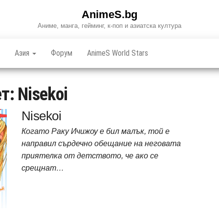
AnimeS.bg
Аниме, манга, гейминг, к-поп и азиатска култура
Азия
Форум
AnimeS World Stars
ет:
Nisekoi
Nisekoi
Когато Раку Ичижоу е бил малък, той е
направил сърдечно обещание на неговата
приятелка от детството, че ако се
срещнат…