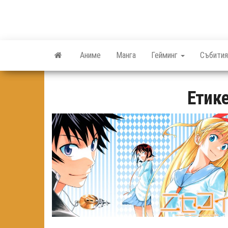
Skip
to
the
content
Аниме
Манга
Гейминг
Събития
Етик