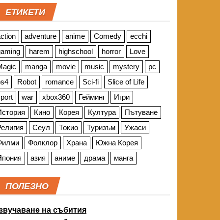
ЕТИКЕТИ
ction
adventure
anime
Comedy
ecchi
gaming
harem
highschool
horror
Love
Magic
manga
movie
music
mystery
pc
ps4
Robot
romance
Sci-fi
Slice of Life
port
war
xbox360
Гейминг
Игри
История
Кино
Корея
Култура
Пътуване
Религия
Сеул
Токио
Туризъм
Ужаси
Филми
Фолклор
Храна
Южна Корея
Япония
азия
аниме
драма
манга
ПОЛЕЗНО
звучаване на събития