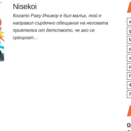
Nisekoi
Когато Раку Ичижоу е бил малък, той е
a
направил сърдечно обещание на неговата
приятелка от детството, че ако се
срещнат…
s
О