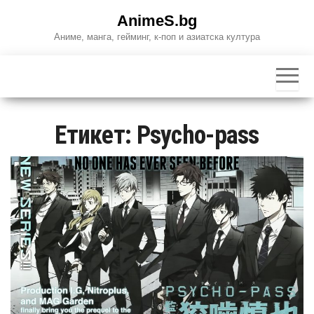
Skip
AnimeS.bg
to
Аниме, манга, гейминг, к-поп и азиатска култура
the
content
Етикет:
Psycho-pass