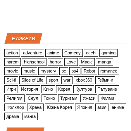
ЕТИКЕТИ
action
adventure
anime
Comedy
ecchi
gaming
harem
highschool
horror
Love
Magic
manga
movie
music
mystery
pc
ps4
Robot
romance
Sci-fi
Slice of Life
sport
war
xbox360
Гейминг
Игри
История
Кино
Корея
Култура
Пътуване
Религия
Сеул
Токио
Туризъм
Ужаси
Филми
Фолклор
Храна
Южна Корея
Япония
азия
аниме
драма
манга