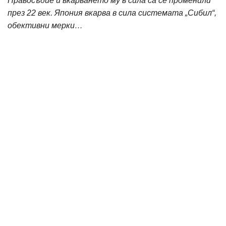
Правосъдие и вкарването му в сила са се променили
през 22 век. Япония вкарва в сила системата „Сибил“,
обективни мерки…