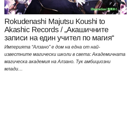
Rokudenashi Majutsu Koushi to
Akashic Records / „Акашичните
записи на един учител по магия“
Империята “Алзано” е дом на една от най-
известните магически школи в света: Академичната
магическа академия на Алзано. Тук амбициозни
млади…