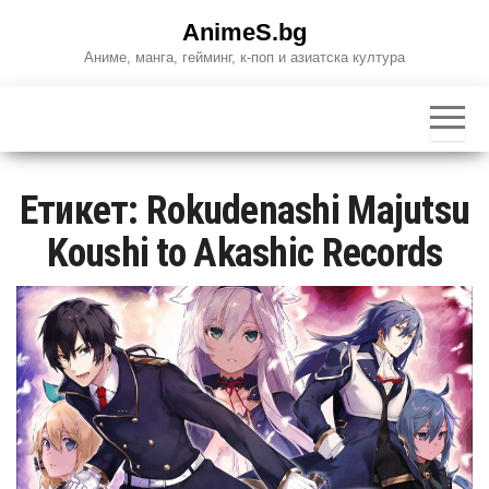
Skip
AnimeS.bg
to
Аниме, манга, гейминг, к-поп и азиатска култура
the
content
Етикет:
Rokudenashi Majutsu
Koushi to Akashic Records