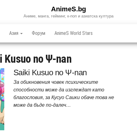
AnimeS.bg
Аниме, манга, гейминг, к-поп и азиатска култура
Азия
Форум
AnimeS World Stars
i Kusuo no Ψ-nan
Saiki Kusuo no Ψ-nan
За обикновения човек психическите
способности може да изглеждат като
благословия, за Кусуо Саики обаче това не
може да бъде по-далеч…