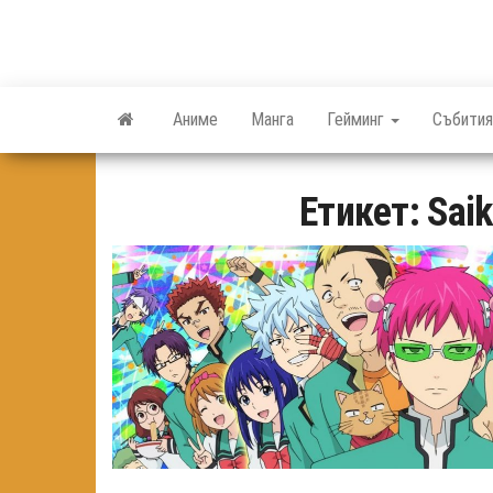
Skip
to
the
content
Аниме
Манга
Гейминг
Събития
Етикет:
Saik