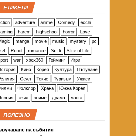
ЕТИКЕТИ
ction
adventure
anime
Comedy
ecchi
gaming
harem
highschool
horror
Love
Magic
manga
movie
music
mystery
pc
ps4
Robot
romance
Sci-fi
Slice of Life
port
war
xbox360
Гейминг
Игри
История
Кино
Корея
Култура
Пътуване
Религия
Сеул
Токио
Туризъм
Ужаси
Филми
Фолклор
Храна
Южна Корея
Япония
азия
аниме
драма
манга
ПОЛЕЗНО
звучаване на събития