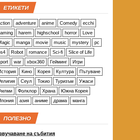
ЕТИКЕТИ
ction
adventure
anime
Comedy
ecchi
gaming
harem
highschool
horror
Love
Magic
manga
movie
music
mystery
pc
ps4
Robot
romance
Sci-fi
Slice of Life
port
war
xbox360
Гейминг
Игри
История
Кино
Корея
Култура
Пътуване
Религия
Сеул
Токио
Туризъм
Ужаси
Филми
Фолклор
Храна
Южна Корея
Япония
азия
аниме
драма
манга
ПОЛЕЗНО
звучаване на събития