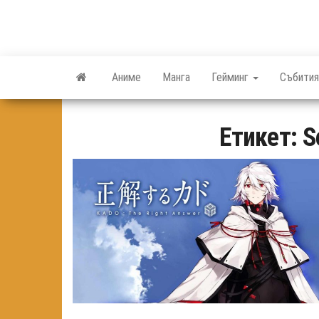
Skip
to
the
content
Аниме
Манга
Гейминг
Събития
Етикет:
S