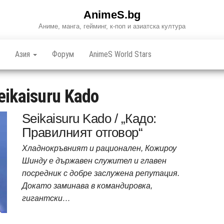
AnimeS.bg
Аниме, манга, гейминг, к-поп и азиатска култура
Азия
Форум
AnimeS World Stars
eikaisuru Kado
Seikaisuru Kado / „Кадо:
Правилният отговор“
Хладнокръвният и рационален, Кожироу
Шинду е държавен служител и главен
посредник с добре заслужена репутация.
Докато заминава в командировка,
гигантски…