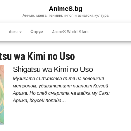
AnimeS.bg
Аниме, манга, гейминг, к-поп и азиатска култура
Азия
Форум
AnimeS World Stars
tsu wa Kimi no Uso
Shigatsu wa Kimi no Uso
Музиката съпътства пътя на човешкия
метроном, удивителният пианист Коусей
Арима. Но след смъртта на майка му Саки
Арима, Коусей попада…