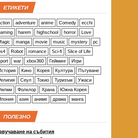
ЕТИКЕТИ
ction
adventure
anime
Comedy
ecchi
gaming
harem
highschool
horror
Love
Magic
manga
movie
music
mystery
pc
ps4
Robot
romance
Sci-fi
Slice of Life
port
war
xbox360
Гейминг
Игри
История
Кино
Корея
Култура
Пътуване
Религия
Сеул
Токио
Туризъм
Ужаси
Филми
Фолклор
Храна
Южна Корея
Япония
азия
аниме
драма
манга
ПОЛЕЗНО
звучаване на събития