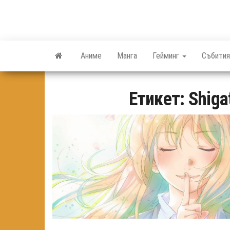
Skip
to
the
content
Аниме
Манга
Гейминг
Събития
Етикет:
Shiga