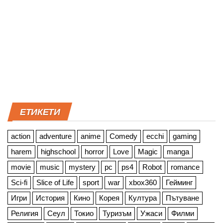
ЕТИКЕТИ
action
adventure
anime
Comedy
ecchi
gaming
harem
highschool
horror
Love
Magic
manga
movie
music
mystery
pc
ps4
Robot
romance
Sci-fi
Slice of Life
sport
war
xbox360
Гейминг
Игри
История
Кино
Корея
Култура
Пътуване
Религия
Сеул
Токио
Туризъм
Ужаси
Филми