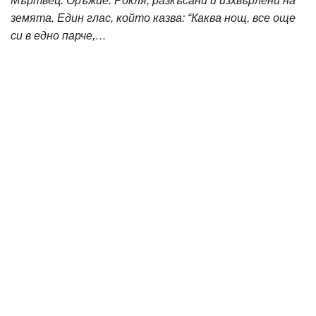
Мъртвец. Оръжие. Рокля, разкъсани и изхвърлени на
земята. Един глас, който казва: “Каква нощ, все още
си в едно парче,…