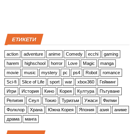
ЕТИКЕТИ
action
adventure
anime
Comedy
ecchi
gaming
harem
highschool
horror
Love
Magic
manga
movie
music
mystery
pc
ps4
Robot
romance
Sci-fi
Slice of Life
sport
war
xbox360
Гейминг
Игри
История
Кино
Корея
Култура
Пътуване
Религия
Сеул
Токио
Туризъм
Ужаси
Филми
Фолклор
Храна
Южна Корея
Япония
азия
аниме
драма
манга