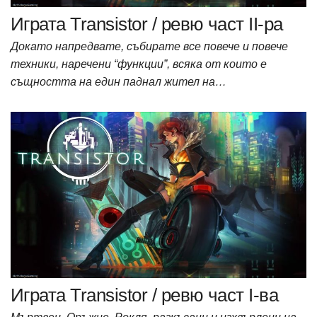
Играта Transistor / ревю част II-ра
Докато напредвате, събирате все повече и повече
техники, наречени “функции”, всяка от които е
същността на един паднал жител на…
Играта Transistor / ревю част I-ва