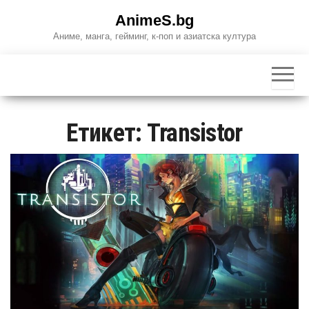
Skip
AnimeS.bg
to
Аниме, манга, гейминг, к-поп и азиатска култура
the
content
Етикет:
Transistor