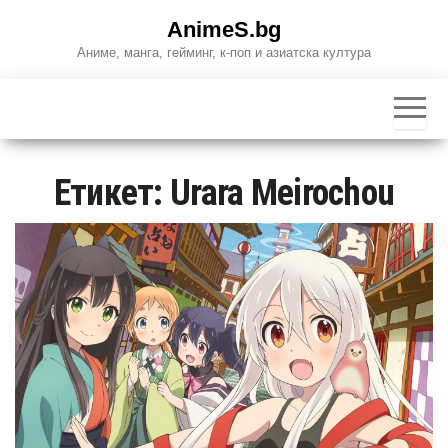
Skip
AnimeS.bg
to
Аниме, манга, гейминг, к-поп и азиатска култура
the
content
Етикет:
Urara Meirochou