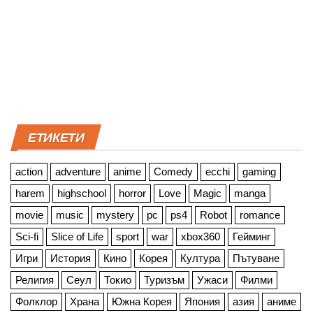
ЕТИКЕТИ
action
adventure
anime
Comedy
ecchi
gaming
harem
highschool
horror
Love
Magic
manga
movie
music
mystery
pc
ps4
Robot
romance
Sci-fi
Slice of Life
sport
war
xbox360
Гейминг
Игри
История
Кино
Корея
Култура
Пътуване
Религия
Сеул
Токио
Туризъм
Ужаси
Филми
Фолклор
Храна
Южна Корея
Япония
азия
аниме