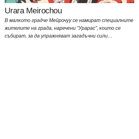
Urara Meirochou
В малкото градче Мейрочуу се намират специалните
жителите на града, наречени “Урарас”, които се
събират, за да упражняват загадъчни сили…