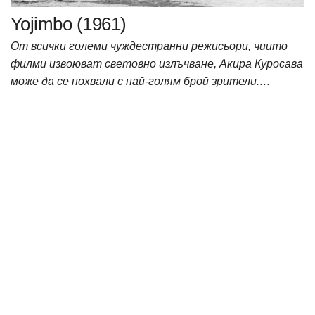
Yojimbo (1961)
От всички големи чуждестранни режисьори, чиито
филми извоюват световно излъчване, Акира Куросава
може да се похвали с най-голям брой зрители.…