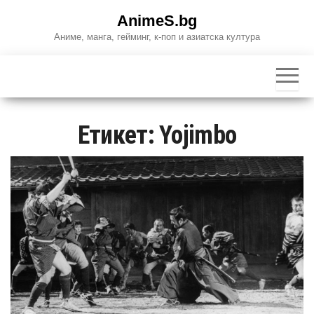
Skip
AnimeS.bg
to
Аниме, манга, гейминг, к-поп и азиатска култура
the
content
Етикет:
Yojimbo