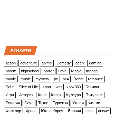
ЕТИКЕТИ
action
adventure
anime
Comedy
ecchi
gaming
harem
highschool
horror
Love
Magic
manga
movie
music
mystery
pc
ps4
Robot
romance
Sci-fi
Slice of Life
sport
war
xbox360
Гейминг
Игри
История
Кино
Корея
Култура
Пътуване
Религия
Сеул
Токио
Туризъм
Ужаси
Филми
Фолклор
Храна
Южна Корея
Япония
азия
аниме