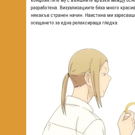
разработена. Визуализациите бяха много краси
някакъв странен начин. Наистина ми харесваш
осещането за една релаксираща гледка.