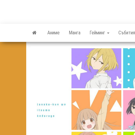
Skip
to
the
content
Аниме
Манга
Гейминг
Събития