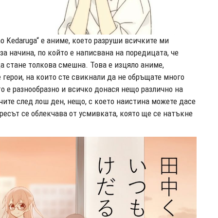
o Kedaruga“ е аниме, което разруши всичките ми
а начина, по който е написвана на поредицата, че
 стане толкова смешна. Това е изцяло аниме,
 герои, на които сте свикнали да не обръщате много
о е разнообразно и всичко донася нещо различно на
кчите след лош ден, нещо, с което наистина можете дасе
тресът се облекчава от усмивката, която ще се натъкне