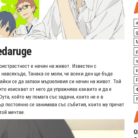
a
edaruge
s
ристрастност е начин на живот. Известен с
 навсякъде, Танака се моли, че всеки ден ще бъде
вайки се да запази мързеливия си начин на живот. Той
ито изискват от него да упражнява каквито и да е
та, който му помага със задачи, които не е в
р постоянно се занимава със събития, които му пречат
той мечтае.
О