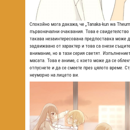
Спокойно мога дакажа, че „Tanaka-kun wa Theum
първоначални очаквания. Това е свидетелство з
такава незаинтересована предпоставка може да
задвижвано от характер и това са онези същите
внимание, но в тази серия светят. Изпълнениет
масата. Това е аниме, с което може да се обле
отпуснете и да се смеете през цялото време. С
неуморно на лицето ви.