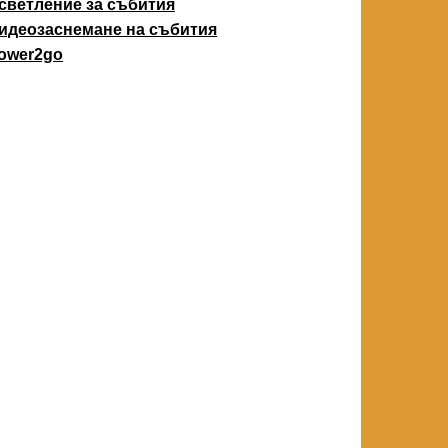
светление за събития
идеозаснемане на събития
ower2go