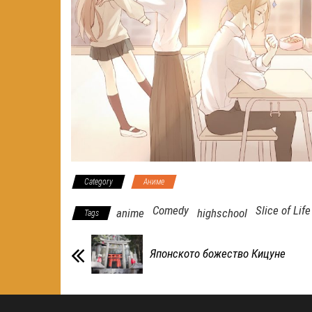
Category
Аниме
Comedy
Slice of Life
anime
highschool
Tags
Японското божество Кицуне