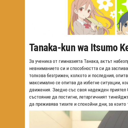
Tanaka-kun wa Itsumo K
За ученика от гимназията Танака, актът набезп
невниманието си и способността си да заспива
толкова безгрижен, колкото и последния, опит
максимално се опитва да избегне ситуации, ко
движения. Заедно със своя надежден приятел Оу
състояние да постигне, летаргичният тинейджъ
да преживява тихите и спокойни дни, за които 