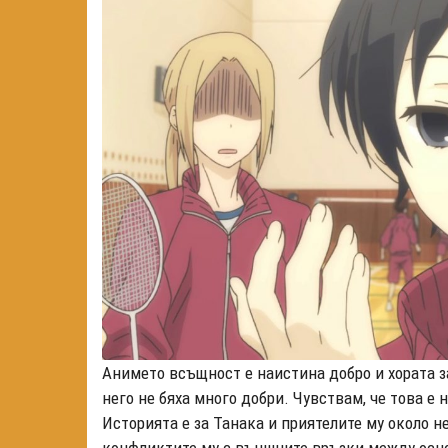
Анимето всъщност е наистина добро и хората за
него не бяха много добри. Чувствам, че това 
Историята е за Танака и приятелите му около 
конфликтите му с външните връзки между основ