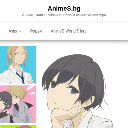
AnimeS.bg
Аниме, манга, гейминг, к-поп и азиатска култура
Азия
Форум
AnimeS World Stars