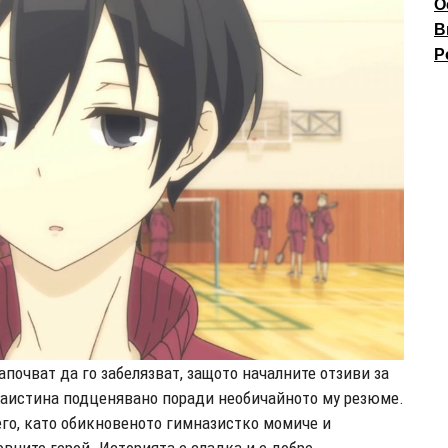
О
В
P
почват да го забелязват, защото началните отзиви за
е наистина подценявано поради необичайното му резюме.
него, като обикновеното гимназистко момиче и
ните герой. Историята е сладка и е добре