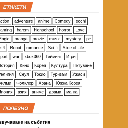
ЕТИКЕТИ
ction
adventure
anime
Comedy
ecchi
gaming
harem
highschool
horror
Love
Magic
manga
movie
music
mystery
pc
ps4
Robot
romance
Sci-fi
Slice of Life
port
war
xbox360
Гейминг
Игри
История
Кино
Корея
Култура
Пътуване
Религия
Сеул
Токио
Туризъм
Ужаси
Филми
Фолклор
Храна
Южна Корея
Япония
азия
аниме
драма
манга
ПОЛЕЗНО
звучаване на събития