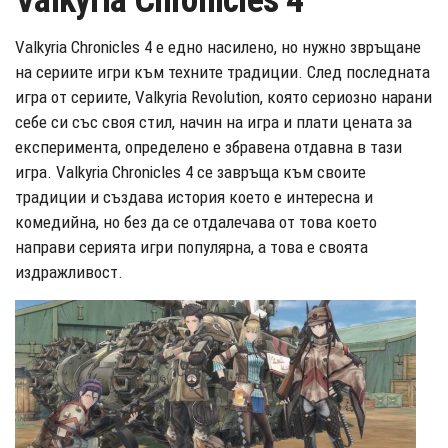
Valkyria Chronicles 4
Valkyria Chronicles 4 е едно насилено, но нужно звръщане
на сериите игри към техните традиции. След последната
игра от сериите, Valkyria Revolution, която сериозно нарани
себе си със своя стил, начин на игра и плати цената за
експеримента, определено е збравена отдавна в тази
игра. Valkyria Chronicles 4 се завръща към своите
традиции и създава история което е интересна и
комедийна, но без да се отдалечава от това което
направи серията игри популярна, а това е своята
издражливост.