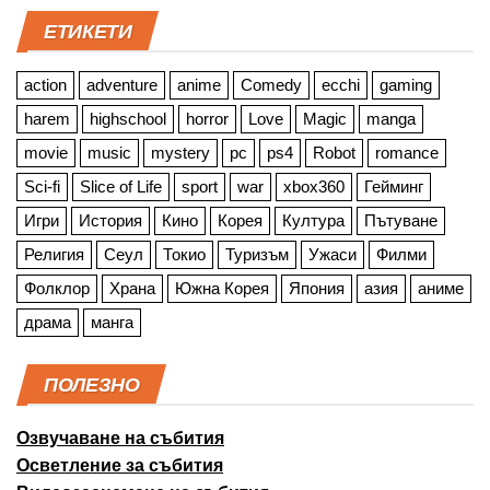
ЕТИКЕТИ
action
adventure
anime
Comedy
ecchi
gaming
harem
highschool
horror
Love
Magic
manga
movie
music
mystery
pc
ps4
Robot
romance
Sci-fi
Slice of Life
sport
war
xbox360
Гейминг
Игри
История
Кино
Корея
Култура
Пътуване
Религия
Сеул
Токио
Туризъм
Ужаси
Филми
Фолклор
Храна
Южна Корея
Япония
азия
аниме
драма
манга
ПОЛЕЗНО
Озвучаване на събития
Осветление за събития