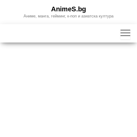
Skip
AnimeS.bg
to
Аниме, манга, гейминг, к-поп и азиатска култура
the
content