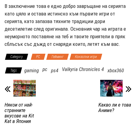
В заключение това е едно добро завръщане на серията
като цяло и остава истинско към първите игри от
серията, като запазва тяхните традиции дори
десетилетие след оригинала. Основния чар на играта е
неуморното поставяне на теб и твоите приятели в пряк
сблъсък със дъжд от снаряди които, летят към вас.
Category
PC
Гейминг
Конзолни игри
pc
Valkyria Chronicles 4
gaming
ps4
xbox360
Tags
Някои от най-
Какво ли е това
странните
Аниме?
вкусове на Kit
Kat в Япония