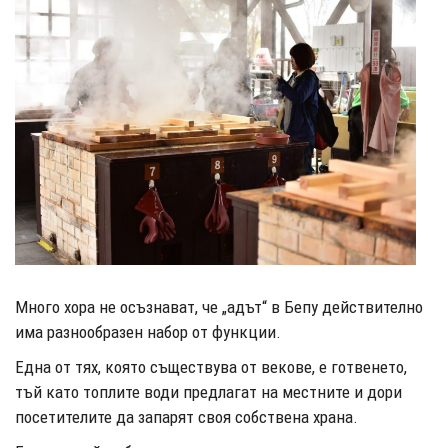
Много хора не осъзнават, че „адът“ в Бепу действително
има разнообразен набор от функции.
Една от тях, която съществува от векове, е готвенето,
тъй като топлите води предлагат на местните и дори
посетителите да запарят своя собствена храна.