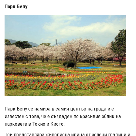
Парк Бепу
Парк Бепу се намира в самия център на града и е
известен с това, че е създаден по красивия облик на
парковете в Токио и Киото.
Той представлява живописна ивица от зелени градини и