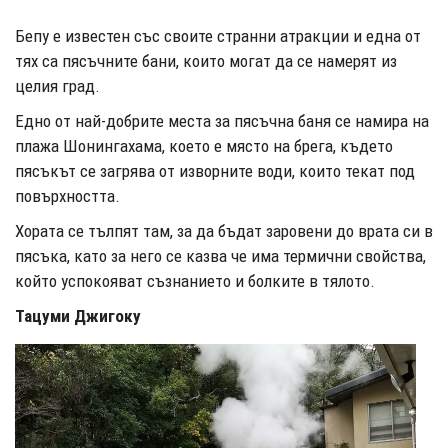
Бепу е известен със своите странни атракции и една от
тях са пясъчните бани, които могат да се намерят из
целия град.
Едно от най-добрите места за пясъчна баня се намира на
плажа Шонингахама, което е място на брега, където
пясъкът се загрява от изворните води, които текат под
повърхността.
Хората се тълпят там, за да бъдат заровени до врата си в
пясъка, като за него се казва че има термични свойства,
който успокояват съзнанието и болките в тялото.
Тацуми Джигоку