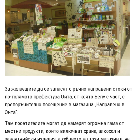
За желаещите да се запасят с ръчно направени стоки от
по-голямата префектура Оита, от която Бепу е част, е
препоръчително посещение в магазина „Направено в
Оита“.
Там посетителите могат да намерят огромна гама от
местни продукти, които включват храна, алкохол и
занаятчийски изделия, а хубавото на този магазин е, че