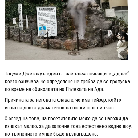
Тацуми Джигоку е един от най-впечатляващите „адове“,
което означава, че определено не трябва да се пропуска
по време на обиколката на Пътеката на Ада.
Причината за неговата слава е, че има гейзер, който
изригва доста драматично на всеки половин час.
С оглед на това, на посетителите може да се наложи да
изчакат малко, за да започне това естествено водно шоу,
но търпението им ще бъде възнаградено.