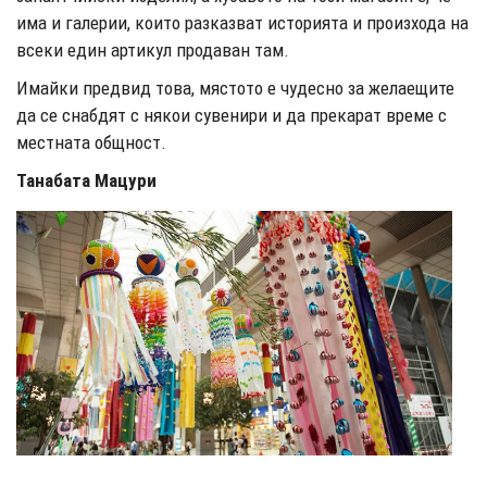
има и галерии, които разказват историята и произхода на
всеки един артикул продаван там.
Имайки предвид това, мястото е чудесно за желаещите
да се снабдят с някои сувенири и да прекарат време с
местната общност.
Танабата Мацури