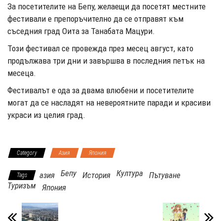
За посетителите на Бепу, желаещи да посетят местните
фестивали е препоръчително да се отправят към
съседния град Оита за Танабата Мацури.
Този фестивал се провежда през месец август, като
продължава три дни и завършва в последния петък на
месеца.
Фестивалът е ода за двама влюбени и посетителите
могат да се насладят на невероятните паради и красиви
украси из целия град.
Category
Азия
Япония
Бепу
Култура
азия
История
Пътуване
Tags
Туризъм
Япония