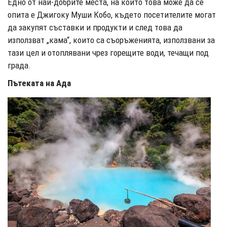
Едно от най-добрите места, на които това може да се
опита е Джигоку Муши Кобо, където посетителите могат
да закупят съставки и продукти и след това да
използват „кама“, които са съоръженията, използвани за
тази цел и отоплявани чрез горещите води, течащи под
града.
Пътеката на Ада