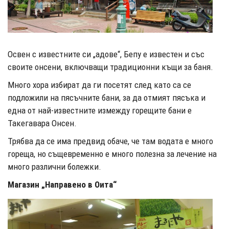
Освен с известните си „адове“, Бепу е известен и със
своите онсени, включващи традиционни къщи за баня.
Много хора избират да ги посетят след като са се
подложили на пясъчните бани, за да отмият пясъка и
една от най-известните измежду горещите бани е
Такегавара Онсен.
Трябва да се има предвид обаче, че там водата е много
гореща, но същевременно е много полезна за лечение на
много различни болежки.
Магазин „Направено в Оита“