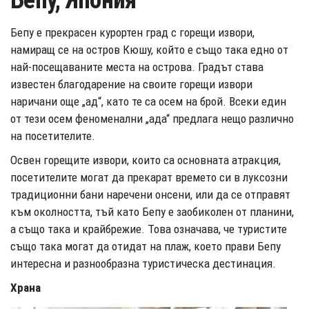
Бепу, Япония
Бепу е прекрасен курортен град с горещи извори,
намиращ се на остров Кюшу, който е също така едно от
най-посещаваните места на острова. Градът става
известен благодарение на своите горeщи извори
наричани още „ад“, като те са осем на брой. Всеки един
от тези осем феноменални „ада“ предлага нещо различно
на посетителите.
Освен горещите извори, които са основната атракция,
посетителите могат да прекарат времето си в луксозни
традиционни бани наречени онсени, или да се отправят
към околността, тъй като Бепу е заобиколен от планини,
а също така и крайбрежие. Това означава, че туристите
също така могат да отидат на плаж, което прави Бепу
интересна и разнообразна туристическа дестинация.
Храна