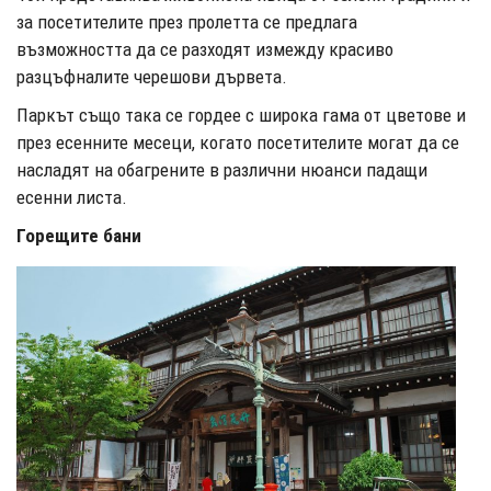
за посетителите през пролетта се предлага
възможността да се разходят измежду красиво
разцъфналите черешови дървета.
Паркът също така се гордее с широка гама от цветове и
през есенните месеци, когато посетителите могат да се
насладят на обагрените в различни нюанси падащи
есенни листа.
Горещите бани