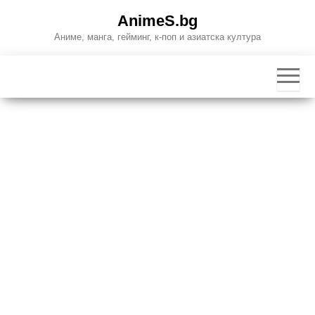
Skip
AnimeS.bg
to
Аниме, манга, гейминг, к-поп и азиатска култура
the
content