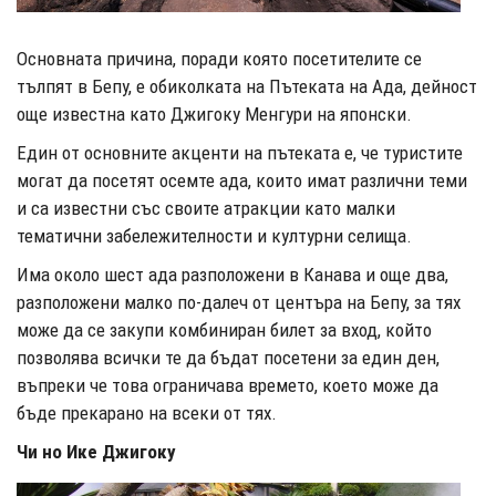
Основната причина, поради която посетителите се
тълпят в Бепу, е обиколката на Пътеката на Ада, дейност
още известна като Джигоку Менгури на японски.
Един от основните акценти на пътеката е, че туристите
могат да посетят осемте ада, които имат различни теми
и са известни със своите атракции като малки
тематични забележителности и културни селища.
Има около шест ада разположени в Канава и още два,
разположени малко по-далеч от центъра на Бепу, за тях
може да се закупи комбиниран билет за вход, който
позволява всички те да бъдат посетени за един ден,
въпреки че това ограничава времето, което може да
бъде прекарано на всеки от тях.
Чи но Ике Джигоку