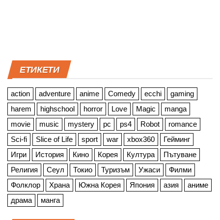
ЕТИКЕТИ
action
adventure
anime
Comedy
ecchi
gaming
harem
highschool
horror
Love
Magic
manga
movie
music
mystery
pc
ps4
Robot
romance
Sci-fi
Slice of Life
sport
war
xbox360
Гейминг
Игри
История
Кино
Корея
Култура
Пътуване
Религия
Сеул
Токио
Туризъм
Ужаси
Филми
Фолклор
Храна
Южна Корея
Япония
азия
аниме
драма
манга