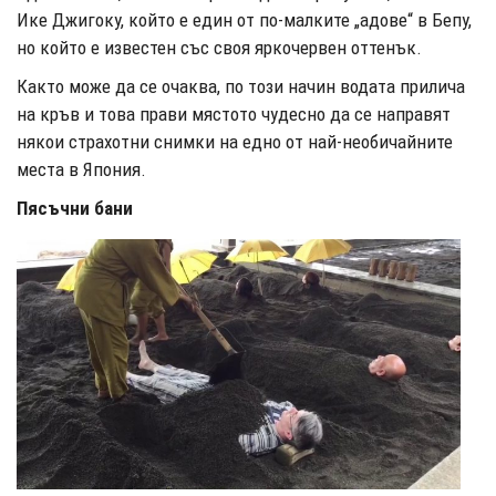
Ике Джигоку, който е един от по-малките „адове“ в Бепу,
но който е известен със своя яркочервен оттенък.
Както може да се очаква, по този начин водата прилича
на кръв и това прави мястото чудесно да се направят
някои страхотни снимки на едно от най-необичайните
места в Япония.
Пясъчни бани