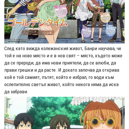
След като вижда колежанския живот, Банри научава, че
той е на ново място и е в нов свят – място, където може
да се прероди, да има нови приятели, да се влюби, да
прави грешки и да расте. И докато започва да открива
кой е той самият, пътят, който е избрал, го води към
ослепително светъл живот, който никога няма да иска
да забрави.