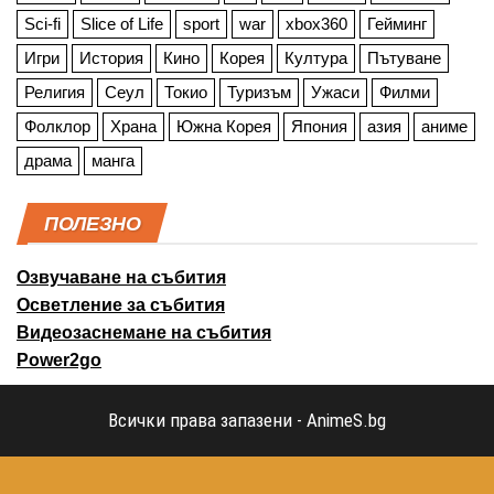
Sci-fi
Slice of Life
sport
war
xbox360
Гейминг
Игри
История
Кино
Корея
Култура
Пътуване
Религия
Сеул
Токио
Туризъм
Ужаси
Филми
Фолклор
Храна
Южна Корея
Япония
азия
аниме
драма
манга
ПОЛЕЗНО
Озвучаване на събития
Осветление за събития
Видеозаснемане на събития
Power2go
Всички права запазени - AnimeS.bg