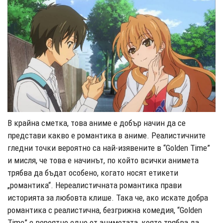
В крайна сметка, това аниме е добър начин да се
представи какво е романтика в аниме. Реалистичните
гледни точки вероятно са най-изявените в “Golden Time”
и мисля, че това е начинът, по който всички анимета
трябва да бъдат особено, когато носят етикети
„романтика“. Нереалистичната романтика прави
историята за любовта клише. Така че, ако искате добра
романтика с реалистична, безгрижна комедия, “Golden
Time” е вероятно едно от аниметата, която трябва да