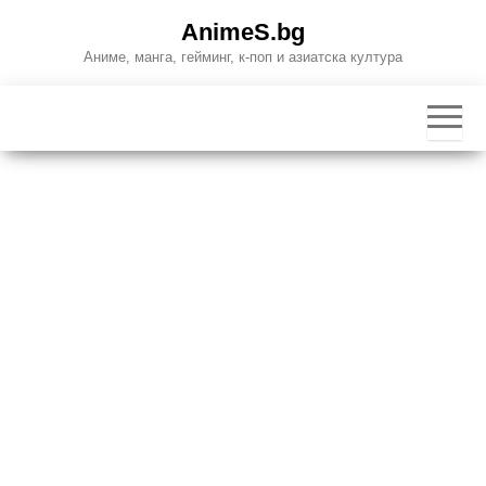
Skip
AnimeS.bg
to
Аниме, манга, гейминг, к-поп и азиатска култура
the
content