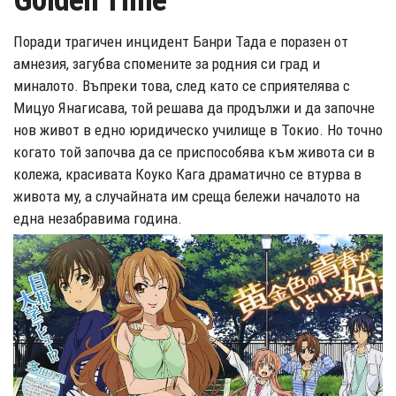
Golden Time
Поради трагичен инцидент Банри Тада е поразен от
амнезия, загубва спомените за родния си град и
миналото. Въпреки това, след като се сприятелява с
Мицуо Янагисава, той решава да продължи и да започне
нов живот в едно юридическо училище в Токио. Но точно
когато той започва да се приспособява към живота си в
колежа, красивата Коуко Кага драматично се втурва в
живота му, а случайната им среща бележи началото на
една незабравима година.