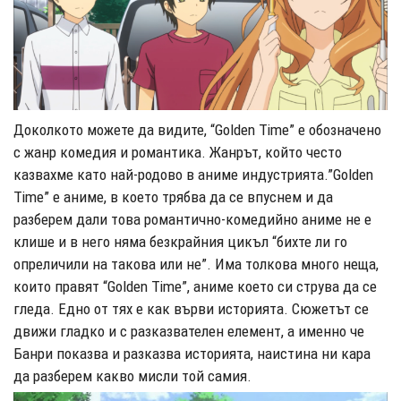
Доколкото можете да видите, “Golden Time” е обозначено
с жанр комедия и романтика. Жанрът, който често
казвахме като най-родово в аниме индустрията.”Golden
Time” е аниме, в което трябва да се впуснем и да
разберем дали това романтично-комедийно аниме не е
клише и в него няма безкрайния цикъл “бихте ли го
опреличили на такова или не”. Има толкова много неща,
които правят “Golden Time”, аниме което си струва да се
гледа. Едно от тях е как върви историята. Сюжетът се
движи гладко и с разказвателен елемент, а именно че
Банри показва и разказва историята, наистина ни кара
да разберем какво мисли той самия.