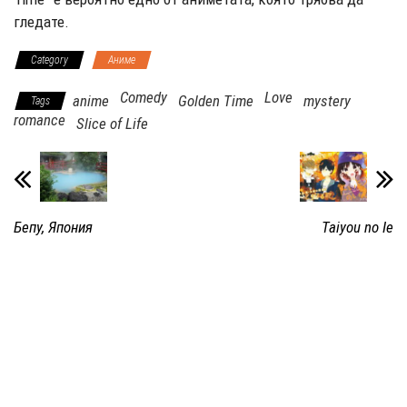
гледате.
Category
Аниме
Comedy
Love
anime
Golden Time
mystery
Tags
romance
Slice of Life
Бепу, Япония
Taiyou no Ie