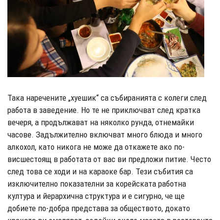
Така наречените „хуешик“ са събиранията с колеги след
работа в заведение. Но те не приключват след кратка
вечеря, а продължават на няколко рунда, отнемайки
часове. Задължително включват много блюда и много
алкохол, като никога не може да откажете ако по-
висшестоящ в работата от вас ви предложи питие. Често
след това се ходи и на караоке бар. Тези събития са
изключително показателни за корейската работна
култура и йерархична структура и е сигурно, че ще
добиете по-добра представа за обществото, докато