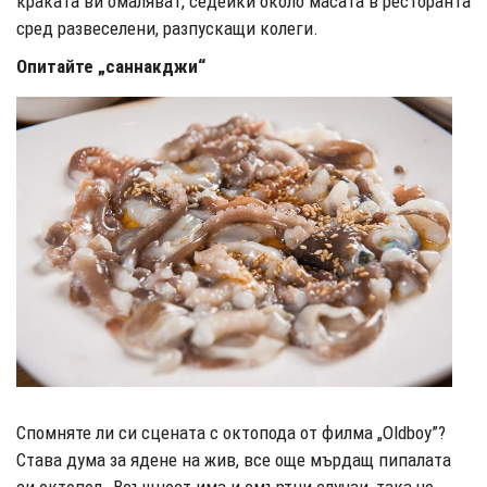
краката ви омаляват, седейки около масата в ресторанта
сред развеселени, разпускащи колеги.
Опитайте „саннакджи“
Спомняте ли си сцената с октопода от филма „Oldboy”?
Става дума за ядене на жив, все още мърдащ пипалата