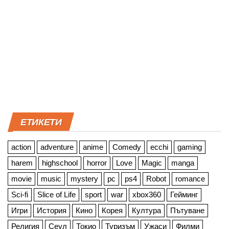
ЕТИКЕТИ
action
adventure
anime
Comedy
ecchi
gaming
harem
highschool
horror
Love
Magic
manga
movie
music
mystery
pc
ps4
Robot
romance
Sci-fi
Slice of Life
sport
war
xbox360
Гейминг
Игри
История
Кино
Корея
Култура
Пътуване
Религия
Сеул
Токио
Туризъм
Ужаси
Филми