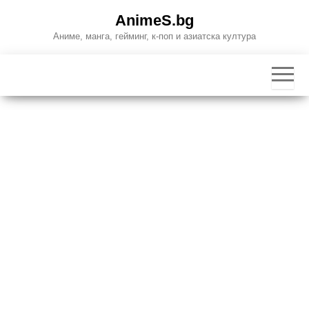
Skip
AnimeS.bg
to
Аниме, манга, гейминг, к-поп и азиатска култура
the
content