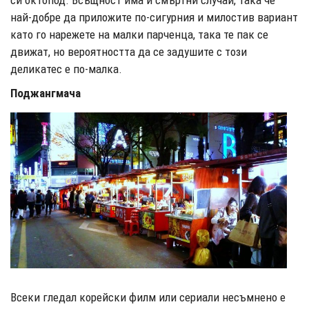
си октопод. Всъщност има и смъртни случаи, така че
най-добре да приложите по-сигурния и милостив вариант
като го нарежете на малки парченца, така те пак се
движат, но вероятността да се задушите с този
деликатес е по-малка.
Поджангмача
Всеки гледал корейски филм или сериали несъмнено е