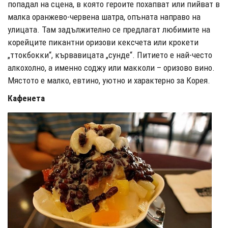
попадал на сцена, в която героите похапват или пийват в
малка оранжево-червена шатра, опъната направо на
улицата. Там задължително се предлагат любимите на
корейците пикантни оризови кексчета или крокети
„ттокбокки“, кървавицата „сунде“. Питието е най-често
алкохолно, а именно соджу или макколи – оризово вино.
Мястото е малко, евтино, уютно и характерно за Корея.
Кафенета