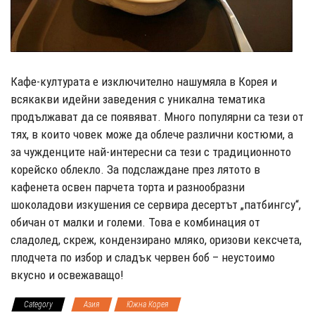
Кафе-културата е изключително нашумяла в Корея и
всякакви идейни заведения с уникална тематика
продължават да се появяват. Много популярни са тези от
тях, в които човек може да облече различни костюми, а
за чужденците най-интересни са тези с традиционното
корейско облекло. За подслаждане през лятото в
кафенета освен парчета торта и разнообразни
шоколадови изкушения се сервира десертът „патбингсу“,
обичан от малки и големи. Това е комбинация от
сладолед, скреж, кондензирано мляко, оризови кексчета,
плодчета по избор и сладък червен боб – неустоимо
вкусно и освежаващо!
Category
Азия
Южна Корея