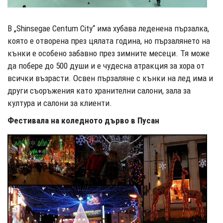
В „Shinsegae Centum City“ има хубава леденена пързалка,
която е отворена през цялата година, но пързалянето на
кънки е особено забавно през зимните месеци. Тя може
да побере до 500 души и е чудесна атракция за хора от
всички възрасти. Освен пързаляне с кънки на лед има и
други съоръжения като хранителни салони, зала за
култура и салони за клиенти.
Фестивала на коледното дърво в Пусан