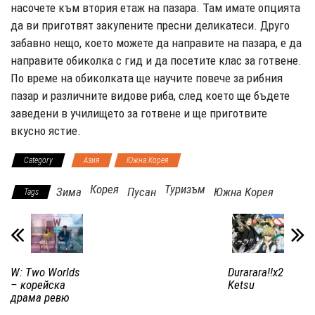
насочете към втория етаж на пазара. Там имате опцията
да ви приготвят закупените пресни деликатеси. Друго
забавно нещо, което можете да направите на пазара, е да
направите обиколка с гид и да посетите клас за готвене.
По време на обиколката ще научите повече за рибния
пазар и различните видове риба, след което ще бъдете
заведени в училището за готвене и ще приготвите
вкусно ястие.
Category
Азия
Южна Корея
Корея
Туризъм
Зима
Пусан
Южна Корея
Tags
W: Two Worlds
Durarara!!x2
– корейска
Ketsu
драма ревю