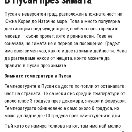
В Пусан през зимата
Пусан е невероятен град, разположен в южната част на
Южна Корея до Източно море. Това е много популярна
дестинация сред чужденците, особено през горещите
месеци – късна пролет, лято и ранна есен. Това не
означава, че зимата не е период за посещение. Градът
има своя зимен чар, както и доста зимни дейности. Нека
да разгледаме някои от нещата, които можете да
правите в Пусан през зимата.
Зимните температури в Пусан
Температурите в Пусан са доста по-топли от останалата
част на страната. Те са меки със средни температури от
около плюс 3 градуса през декември, януари и февруари.
Температурата обикновено е само около 0 градуса, но
може да падне до -10 градуса през най-студените дни.
Тъй като се намира толкова на юг, там има най-малко