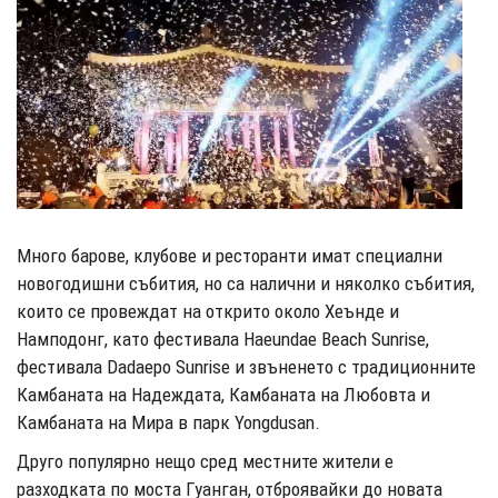
Много барове, клубове и ресторанти имат специални
новогодишни събития, но са налични и няколко събития,
които се провеждат на открито около Хеънде и
Намподонг, като фестивала Haeundae Beach Sunrise,
фестивала Dadaepo Sunrise и звъненето с традиционните
Камбаната на Надеждата, Камбаната на Любовта и
Камбаната на Мира в парк Yongdusan.
Друго популярно нещо сред местните жители е
разходката по моста Гуанган, отброявайки до новата