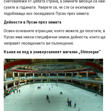
снеговалежи от цялата страна, а зимните месеци са най-
сухите в годината. Уверете се, че сте се екипирали
подобаващо ако посещавате Пусан през зимата.
Дейности в Пусан през зимата
Освен основните атракции, които можете да посетите, в
Пусан има някои специфични зимни дейности, които ще
направят посещението ви пълноценно.
Кънки на лед в универсалният магазин „Shinsegae“