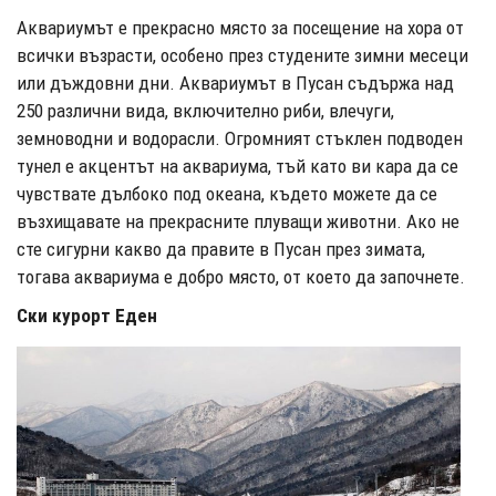
Аквариумът е прекрасно място за посещение на хора от
всички възрасти, особено през студените зимни месеци
или дъждовни дни. Аквариумът в Пусан съдържа над
250 различни вида, включително риби, влечуги,
земноводни и водорасли. Огромният стъклен подводен
тунел е акцентът на аквариума, тъй като ви кара да се
чувствате дълбоко под океана, където можете да се
възхищавате на прекрасните плуващи животни. Ако не
сте сигурни какво да правите в Пусан през зимата,
тогава аквариума е добро място, от което да започнете.
Ски курорт Еден