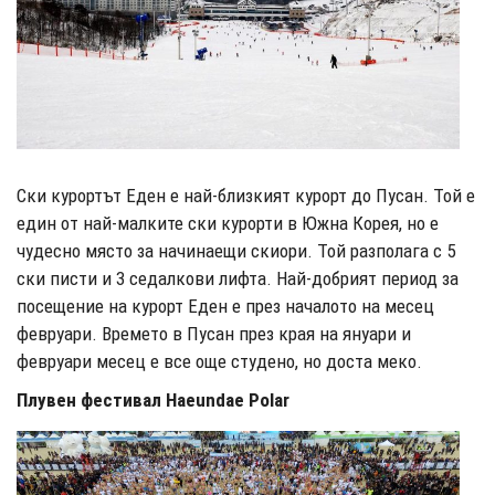
Ски курортът Еден е най-близкият курорт до Пусан. Той е
един от най-малките ски курорти в Южна Корея, но е
чудесно място за начинаещи скиори. Той разполага с 5
ски писти и 3 седалкови лифта. Най-добрият период за
посещение на курорт Еден е през началото на месец
февруари. Времето в Пусан през края на януари и
февруари месец е все още студено, но доста меко.
Плувен фестивал Haeundae Polar