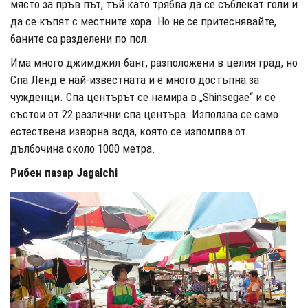
място за пръв път, тъй като трябва да се съблекат голи и
да се къпят с местните хора. Но не се притеснявайте,
баните са разделени по пол.
Има много джимджил-банг, разположени в целия град, но
Спа Ленд е най-известната и е много достъпна за
чужденци. Спа центърът се намира в „Shinsegae“ и се
състои от 22 различни спа центъра. Използва се само
естествена изворна вода, която се изпомпва от
дълбочина около 1000 метра.
Рибен пазар Jagalchi