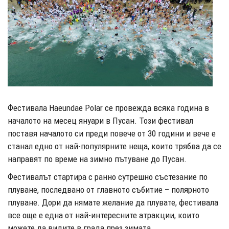
Фестивала Haeundae Polar се провежда всяка година в
началото на месец януари в Пусан. Този фестивал
поставя началото си преди повече от 30 години и вече е
станал едно от най-популярните неща, които трябва да се
направят по време на зимно пътуване до Пусан.
Фестивалът стартира с ранно сутрешно състезание по
плуване, последвано от главното събитие – полярното
плуване. Дори да нямате желание да плувате, фестивала
все още е една от най-интересните атракции, които
можете да видите в града през зимата.