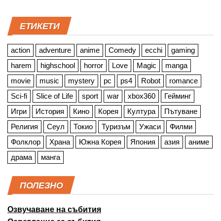
ЕТИКЕТИ
action
adventure
anime
Comedy
ecchi
gaming
harem
highschool
horror
Love
Magic
manga
movie
music
mystery
pc
ps4
Robot
romance
Sci-fi
Slice of Life
sport
war
xbox360
Гейминг
Игри
История
Кино
Корея
Култура
Пътуване
Религия
Сеул
Токио
Туризъм
Ужаси
Филми
Фолклор
Храна
Южна Корея
Япония
азия
аниме
драма
манга
ПОЛЕЗНО
Озвучаване на събития