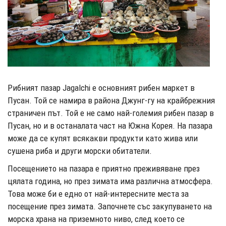
Рибният пазар Jagalchi е основният рибен маркет в
Пусан. Той се намира в района Джунг-гу на крайбрежния
страничен път. Той е не само най-големия рибен пазар в
Пусан, но и в останалата част на Южна Корея. На пазара
може да се купят всякакви продукти като жива или
сушена риба и други морски обитатели.
Посещението на пазара е приятно преживяване през
цялата година, но през зимата има различна атмосфера.
Това може би е едно от най-интересните места за
посещение през зимата. Започнете със закупуването на
морска храна на приземното ниво, след което се