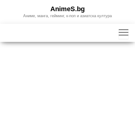
Skip
AnimeS.bg
to
Аниме, манга, гейминг, к-поп и азиатска култура
the
content