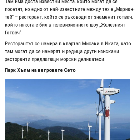
Там има доста известни места, които могат да се
посетят, но едно от най-известните между тях е „Мариан-
тей“ – ресторант, който се ръководи от знаменит готвач,
който някога е бил в телевизионното шоу „Железният
Готвач“.
Ресторантът се намира в квартал Мисаки в Иката, като
там могат да се намерят и редица други изискани
ресторанти предлагащи морски деликатеси.
Парк Хълм на ветровете Сето