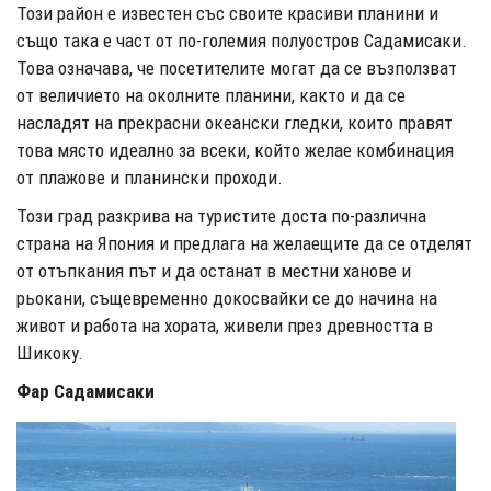
Този район е известен със своите красиви планини и
също така е част от по-големия полуостров Садамисаки.
Това означава, че посетителите могат да се възползват
от величието на околните планини, както и да се
насладят на прекрасни океански гледки, които правят
това място идеално за всеки, който желае комбинация
от плажове и планински проходи.
Този град разкрива на туристите доста по-различна
страна на Япония и предлага на желаещите да се отделят
от отъпкания път и да останат в местни ханове и
рьокани, същевременно докосвайки се до начина на
живот и работа на хората, живели през древността в
Шикоку.
Фар Садамисаки