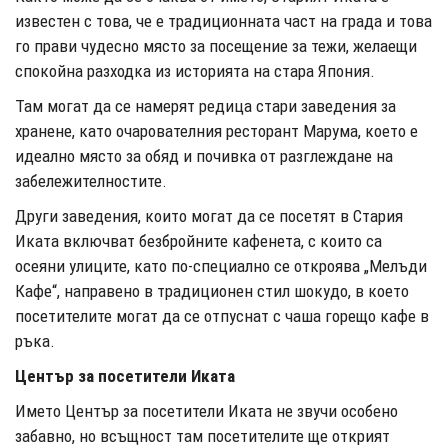
известен с това, че е традиционната част на града и това
го прави чудесно място за посещение за тежи, желаещи
спокойна разходка из историята на стара Япония.
Там могат да се намерят редица стари заведения за
хранене, като очарователния ресторант Марума, което е
идеално място за обяд и почивка от разглеждане на
забележителностите.
Други заведения, които могат да се посетят в Стария
Иката включват безбройните кафенета, с които са
осеяни улиците, като по-специално се откроява „Мелъди
Кафе“, направено в традиционен стил шокудо, в което
посетителите могат да се отпуснат с чаша горещо кафе в
ръка.
Център за посетители Иката
Името Център за посетители Иката не звучи особено
забавно, но всъщност там посетителите ще открият