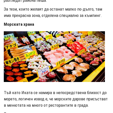
разгледат района пеша.
За тези, които желаят да останат малко по-дълго, там
има прекрасна зона, отделена специално за къмпинг.
Морската храна
Тъй като Иката се намира в непосредствена близост до
морето, логичен извод е, че морските дарове присъстват
в менютата на много от ресторантите в града.