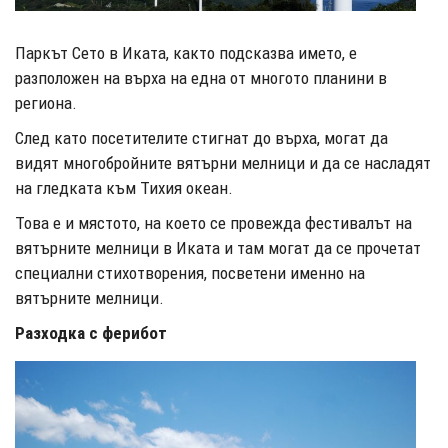
Паркът Сето в Иката, както подсказва името, е
разположен на върха на една от многото планини в
региона.
След като посетителите стигнат до върха, могат да
видят многобройните вятърни мелници и да се насладят
на гледката към Тихия океан.
Това е и мястото, на което се провежда фестивалът на
вятърните мелници в Иката и там могат да се прочетат
специални стихотворения, посветени именно на
вятърните мелници.
Разходка с ферибот