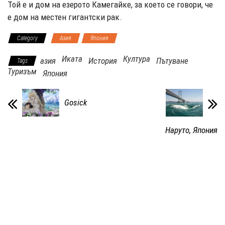
Той е и дом на езерото Камегайке, за което се говори, че
е дом на местен гигантски рак.
Category
Азия
Япония
Иката
Култура
азия
История
Пътуване
Tags
Туризъм
Япония
Gosick
Наруто, Япония