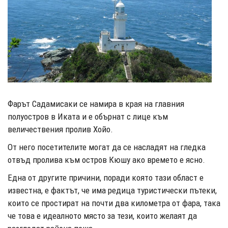
Фарът Садамисаки се намира в края на главния
полуостров в Иката и е обърнат с лице към
величествения пролив Хойо.
От него посетителите могат да се насладят на гледка
отвъд пролива към остров Кюшу ако времето е ясно.
Една от другите причини, поради която тази област е
известна, е фактът, че има редица туристически пътеки,
които се простират на почти два километра от фара, така
че това е идеалното място за тези, които желаят да