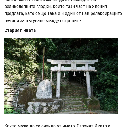
великолепните гледки, които тази част на Япония
предлага, като също така е и един от най-релаксиращите
начини за пътуване между островите.
Старият Иката
Както може да се очаква от името, Старият Иката е