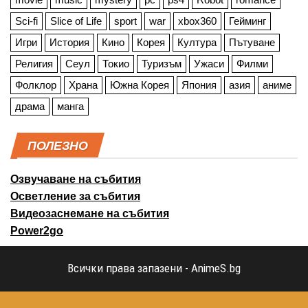
Sci-fi
Slice of Life
sport
war
xbox360
Гейминг
Игри
История
Кино
Корея
Култура
Пътуване
Религия
Сеул
Токио
Туризъм
Ужаси
Филми
Фолклор
Храна
Южна Корея
Япония
азия
аниме
драма
манга
ПОЛЕЗНО
Озвучаване на събития
Осветление за събития
Видеозаснемане на събития
Power2go
Всички права запазени - AnimeS.bg