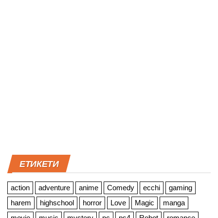
ЕТИКЕТИ
action
adventure
anime
Comedy
ecchi
gaming
harem
highschool
horror
Love
Magic
manga
movie
music
mystery
pc
ps4
Robot
romance