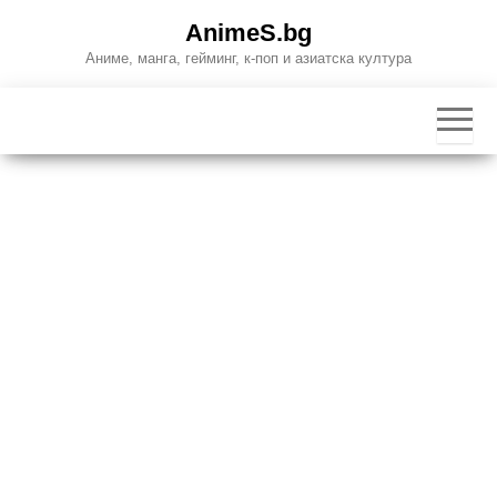
Skip
AnimeS.bg
to
Аниме, манга, гейминг, к-поп и азиатска култура
the
content