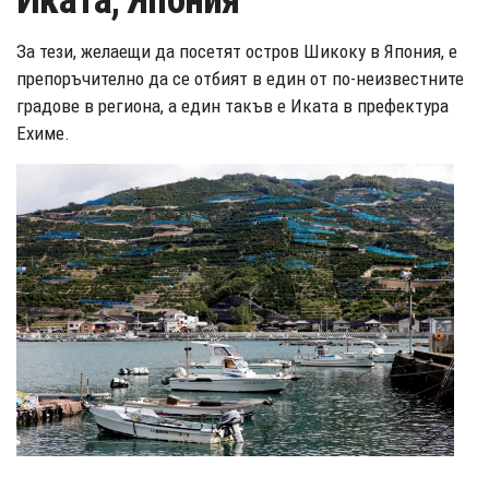
Иката, Япония
За тези, желаещи да посетят остров Шикоку в Япония, е
препоръчително да се отбият в един от по-неизвестните
градове в региона, а един такъв е Иката в префектура
Ехиме.