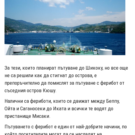
За тези, които планират пътуване до Шикоку, но все още
не са решили как да стигнат до острова, е
препоръчително да помислят за пътуване с ферибот от
съседния остров Кюшу.
Налични са фериботи, които се движат между Беппу,
Ойта и Саганосеки до Иката и всички те водят до
пристанище Мисаки.
Пътуването с ферибот е един от най-добрите начини, по
който посетителите могат да се насладят на