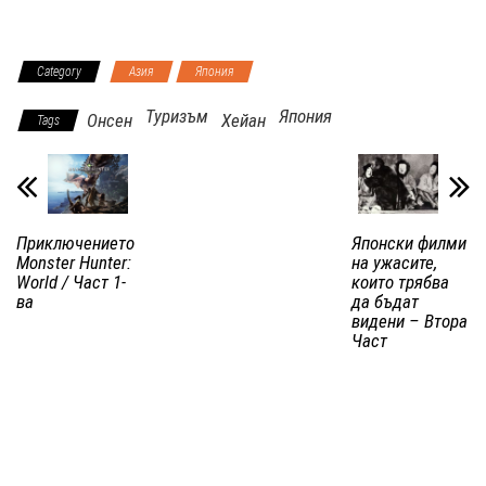
Category
Азия
Япония
Туризъм
Япония
Онсен
Хейан
Tags
Приключението
Японски филми
Monster Hunter:
на ужасите,
World / Част 1-
които трябва
ва
да бъдат
видени – Втора
Част