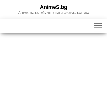
Skip
AnimeS.bg
to
Аниме, манга, гейминг, к-поп и азиатска култура
the
content