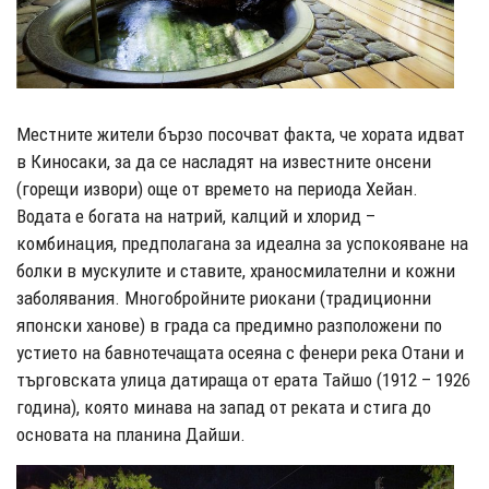
Местните жители бързо посочват факта, че хората идват
в Киносаки, за да се насладят на известните онсени
(горещи извори) още от времето на периода Хейан.
Водата е богата на натрий, калций и хлорид –
комбинация, предполагана за идеална за успокояване на
болки в мускулите и ставите, храносмилателни и кожни
заболявания. Многобройните риокани (традиционни
японски ханове) в града са предимно разположени по
устието на бавнотечащата осеяна с фенери река Отани и
търговската улица датираща от ерата Тайшо (1912 – 1926
година), която минава на запад от реката и стига до
основата на планина Дайши.