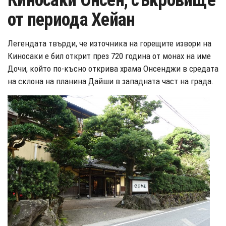
Киносаки Онсен, съкровище
от периода Хейан
Легендата твърди, че източника на горещите извори на
Киносаки е бил открит през 720 година от монах на име
Дочи, който по-късно открива храма Онсенджи в средата
на склона на планина Дайши в западната част на града.