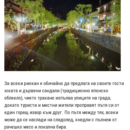
За всеки риокан е обичайно да предлага на своите гости
юката и дървени сандали (традиционно японско
облекло), чието тракане изпълва улиците на града,
докато туристи и местни жители проправят пътя си от
един горещ извор към друг. По пътя между тях, всеки
може да се наслади на сладолед, кнедли с пълнеж от
рачешко месо и локална бира.