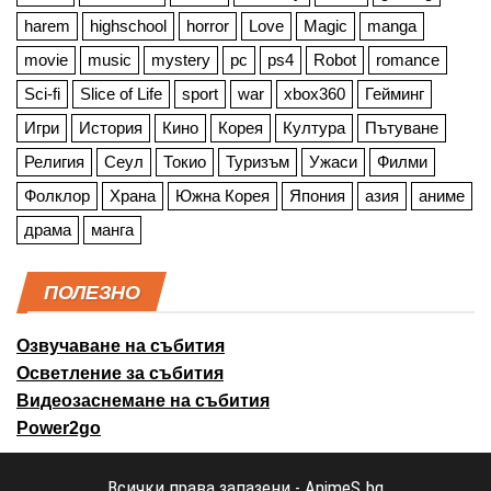
harem
highschool
horror
Love
Magic
manga
movie
music
mystery
pc
ps4
Robot
romance
Sci-fi
Slice of Life
sport
war
xbox360
Гейминг
Игри
История
Кино
Корея
Култура
Пътуване
Религия
Сеул
Токио
Туризъм
Ужаси
Филми
Фолклор
Храна
Южна Корея
Япония
азия
аниме
драма
манга
ПОЛЕЗНО
Озвучаване на събития
Осветление за събития
Видеозаснемане на събития
Power2go
Всички права запазени - AnimeS.bg