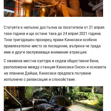
Статуята е напълно достъпна за посетители от 21 април
тази година и ще остане така до 24 април 2021 година.
Този тригодишен прозорец прави Киносаки особено
привлекателно място за посещение, въпреки че града
има и други заслужаващи внимание атракции.
С оживена местна култура и седем обществени бани,
разположени между станция Киносаки Онсен и основата
на планина Дайши, Киносаки предлага пътуване
изпълнено с релаксация и спокойствие.