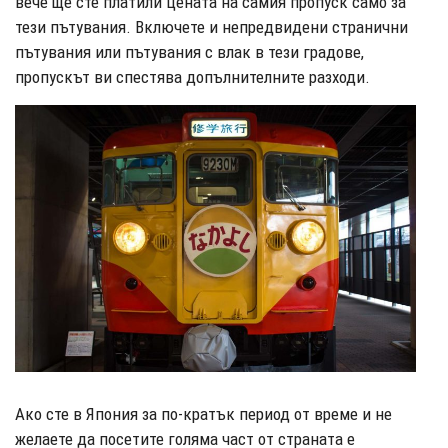
вече ще сте платили цената на самия пропуск само за
тези пътувания. Включете и непредвидени странични
пътувания или пътувания с влак в тези градове,
пропускът ви спестява допълнителните разходи.
Ако сте в Япония за по-кратък период от време и не
желаете да посетите голяма част от страната е