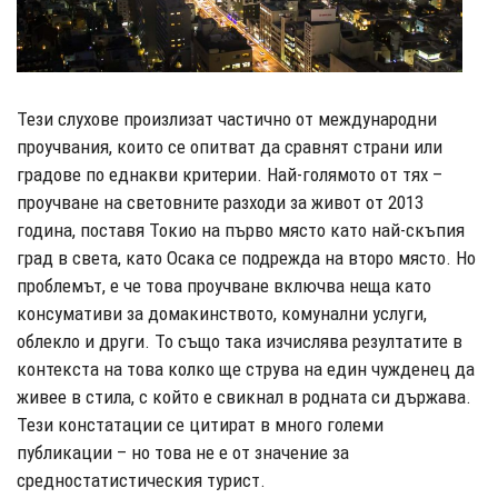
Тези слухове произлизат частично от международни
проучвания, които се опитват да сравнят страни или
градове по еднакви критерии. Най-голямото от тях –
проучване на световните разходи за живот от 2013
година, поставя Токио на първо място като най-скъпия
град в света, като Осака се подрежда на второ място. Но
проблемът, е че това проучване включва неща като
консумативи за домакинството, комунални услуги,
облекло и други. То също така изчислява резултатите в
контекста на това колко ще струва на един чужденец да
живее в стила, с който е свикнал в родната си държава.
Тези констатации се цитират в много големи
публикации – но това не е от значение за
средностатистическия турист.