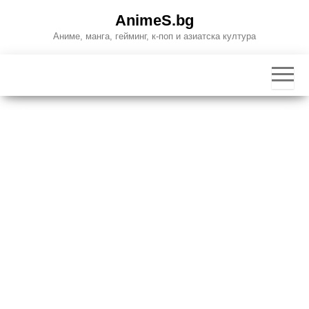
Skip
AnimeS.bg
to
Аниме, манга, гейминг, к-поп и азиатска култура
the
content