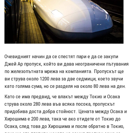
Очевидният начин да се спестят пари е да се закупи
Джей Ар пропуск, който ви дава неограничени пътувания
по железопътната мрежа на компанията. Пропускът ще
ви струва около 1200 лева за две седмици, което звучи
като голяма сума, но се разделя на около 80 лева на ден.
Като се има предвид, че влакът между Токио и Осака
струва около 280 лева във всяка посока, пропускът
придобива доста добра стойност. Цената между Осака и
Хирошима е 200 лева, така че ако отидете от Токио до
Осака, след това до Хирошима и после обратно в Токио,