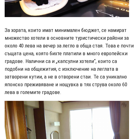
За хората, които имат минимален бюджет, се намират
множество хотели в основните туристически райони за
около 40 лева на вечер за легло в обща стая. Това е почти
същата цена, която бихте платили в много европейски
градове. Налични са и „капсулни хотели“, които са
подобни на общежития, с изключение на леглата в
затворени кутии, а не в отворени стаи. Те са уникално
японско преживяване и нощувка в тях струва около 60
лева в големите градове.