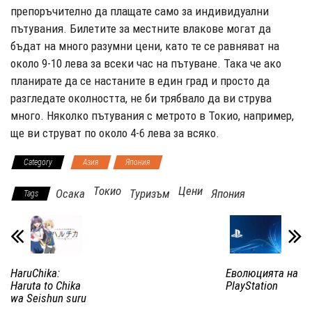
препоръчително да плащате само за индивидуални
пътувания. Билетите за местните влакове могат да
бъдат на много разумни цени, като те се равняват на
около 9-10 лева за всеки час на пътуване. Така че ако
планирате да се настаните в един град и просто да
разгледате околността, не би трябвало да ви струва
много. Няколко пътувания с метрото в Токио, например,
ще ви струват по около 4-6 лева за всяко.
Category
Азия
Япония
Токио
Цени
Осака
Туризъм
Япония
Tags
HaruChika:
Еволюцията на
Haruta to Chika
PlayStation
wa Seishun suru