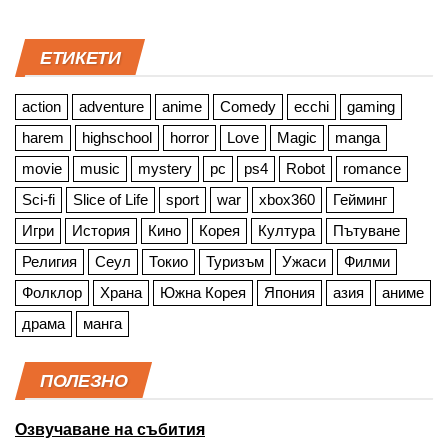
ЕТИКЕТИ
action
adventure
anime
Comedy
ecchi
gaming
harem
highschool
horror
Love
Magic
manga
movie
music
mystery
pc
ps4
Robot
romance
Sci-fi
Slice of Life
sport
war
xbox360
Гейминг
Игри
История
Кино
Корея
Култура
Пътуване
Религия
Сеул
Токио
Туризъм
Ужаси
Филми
Фолклор
Храна
Южна Корея
Япония
азия
аниме
драма
манга
ПОЛЕЗНО
Озвучаване на събития