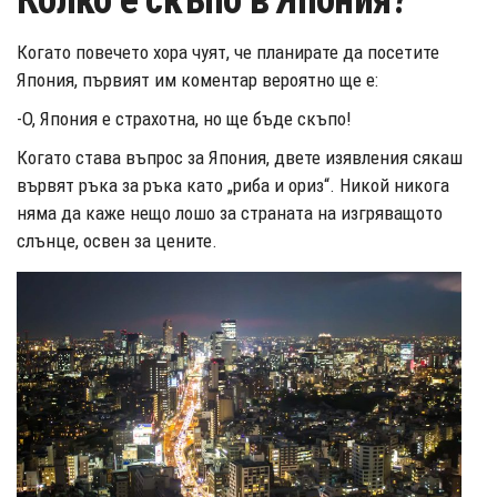
Колко е скъпо в Япония?
Когато повечето хора чуят, че планирате да посетите
Япония, първият им коментар вероятно ще е:
-О, Япония е страхотна, но ще бъде скъпо!
Когато става въпрос за Япония, двете изявления сякаш
вървят ръка за ръка като „риба и ориз“. Никой никога
няма да каже нещо лошо за страната на изгряващото
слънце, освен за цените.