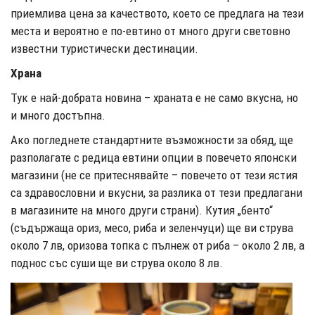
приемлива цена за качеството, което се предлага на тези
места и вероятно е по-евтино от много други световно
известни туристически дестинации.
Храна
Тук е най-добрата новина – храната е не само вкусна, но
и много достъпна.
Ако погледнете стандартните възможности за обяд, ще
разполагате с редица евтини опции в повечето японски
магазини (не се притеснявайте – повечето от тези ястия
са здравословни и вкусни, за разлика от тези предлагани
в магазините на много други страни). Кутия „бенто“
(съдържаща ориз, месо, риба и зеленчуци) ще ви струва
около 7 лв, оризова топка с пълнеж от риба – около 2 лв, а
поднос със суши ще ви струва около 8 лв.