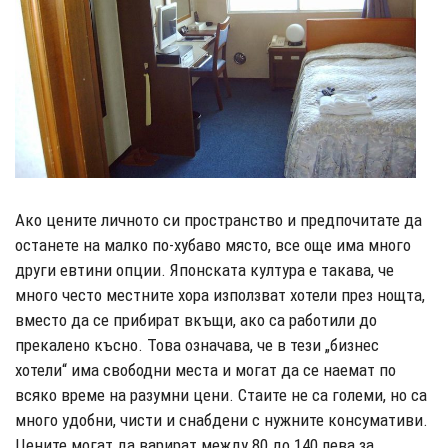
Ако цените личното си пространство и предпочитате да
останете на малко по-хубаво място, все още има много
други евтини опции. Японската култура е такава, че
много често местните хора използват хотели през нощта,
вместо да се прибират вкъщи, ако са работили до
прекалено късно. Това означава, че в тези „бизнес
хотели“ има свободни места и могат да се наемат по
всяко време на разумни цени. Стаите не са големи, но са
много удобни, чисти и снабдени с нужните консумативи.
Цените могат да варират между 80 до 140 лева за