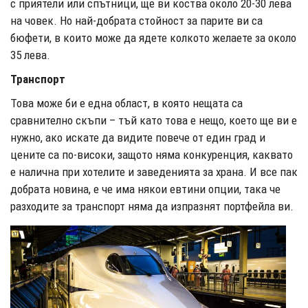
с приятели или спътници, ще ви коства около 20-30 лева
на човек. Но най-добрата стойност за парите ви са
бюфети, в които може да ядете колкото желаете за около
35 лева.
Транспорт
Това може би е една област, в която нещата са
сравнително скъпи – тъй като това е нещо, което ще ви е
нужно, ако искате да видите повече от един град и
цените са по-високи, защото няма конкуренция, каквато
е налична при хотелите и заведенията за храна. И все пак
добрата новина, е че има някои евтини опции, така че
разходите за транспорт няма да изпразнят портфейла ви.