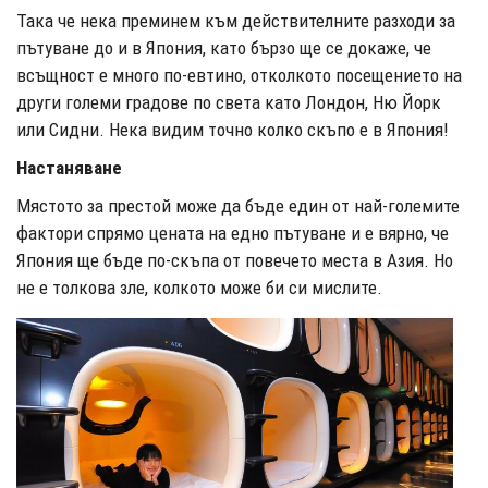
Така че нека преминем към действителните разходи за
пътуване до и в Япония, като бързо ще се докаже, че
всъщност е много по-евтино, отколкото посещението на
други големи градове по света като Лондон, Ню Йорк
или Сидни. Нека видим точно колко скъпо е в Япония!
Настаняване
Мястото за престой може да бъде един от най-големите
фактори спрямо цената на едно пътуване и е вярно, че
Япония ще бъде по-скъпа от повечето места в Азия. Но
не е толкова зле, колкото може би си мислите.