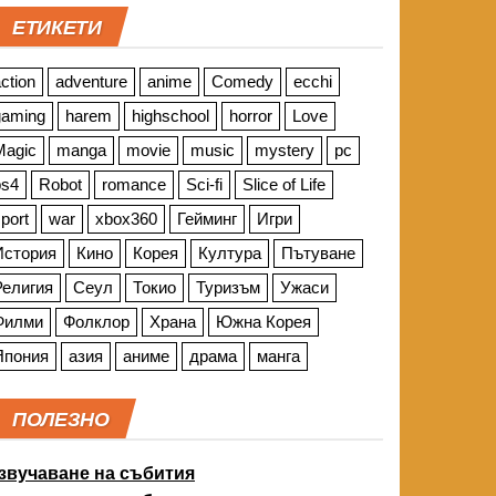
ЕТИКЕТИ
ction
adventure
anime
Comedy
ecchi
gaming
harem
highschool
horror
Love
Magic
manga
movie
music
mystery
pc
ps4
Robot
romance
Sci-fi
Slice of Life
port
war
xbox360
Гейминг
Игри
История
Кино
Корея
Култура
Пътуване
Религия
Сеул
Токио
Туризъм
Ужаси
Филми
Фолклор
Храна
Южна Корея
Япония
азия
аниме
драма
манга
ПОЛЕЗНО
звучаване на събития