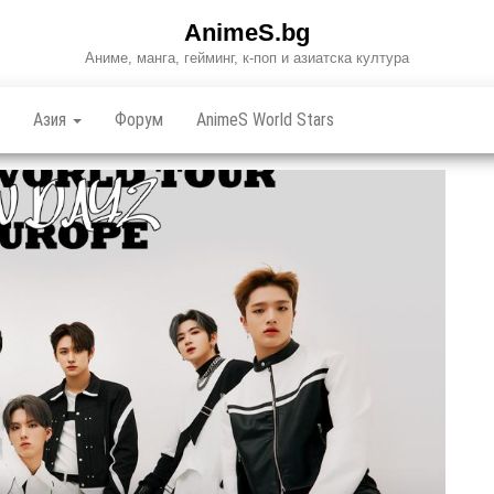
AnimeS.bg
Аниме, манга, гейминг, к-поп и азиатска култура
Азия
Форум
AnimeS World Stars