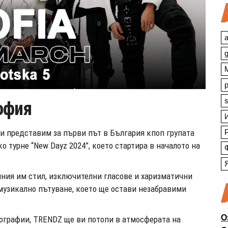
a
s
офия
и представим за първи път в България кпоп групата
о турне “New Dayz 2024”, което стартира в началото на
чния им стил, изключителни гласове и харизматични
музикално пътуване, което ще остави незабравими
О
еографии, TRENDZ ще ви потопи в атмосферата на