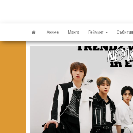
Skip
to
the
content
Аниме
Манга
Гейминг
Събития