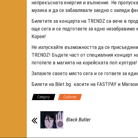
непрекъсната енергия и вълнение. Не пропуск
музика и да се забавлявате заедно с хиляди фе
Билетите за концерта на TRENDZ са вече в прод
още сега и се подгответе за едно незабравимо
Корея!
Не изпускайте възможността да се присъедини
TRENDZ! Бъдете част от специалния концерт н
потопете в магията на корейската поп култура
Запазете своето място сега и се гответе за ед
Билети на Bilet.bg. каситe на FASTPAY и Магаз
Category
Събития
Black Butler