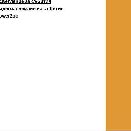
светление за събития
идеозаснемане на събития
ower2go