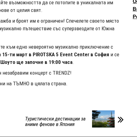
О
айте възможността да се потопите в уникалната им
В
нове от целия свят.
P
ажба и броят им е ограничен! Спечелете своето място
 музикално пътешествие със суперзвездите от Южна
те към едно невероятно музикално приключение с
а
15-ти март в PIROTSKA 5 Event Center в София
и се
!
Шоуто ще започне в 19:00 часа
.
ин незабравим концерт с TRENDZ!
ини на ТЪМНО в цялата страна.
Туристически дестинации за
аниме фенове в Япония