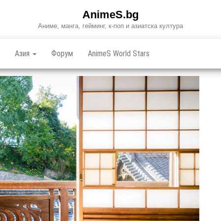
AnimeS.bg
Аниме, манга, гейминг, к-поп и азиатска култура
Азия
Форум
AnimeS World Stars