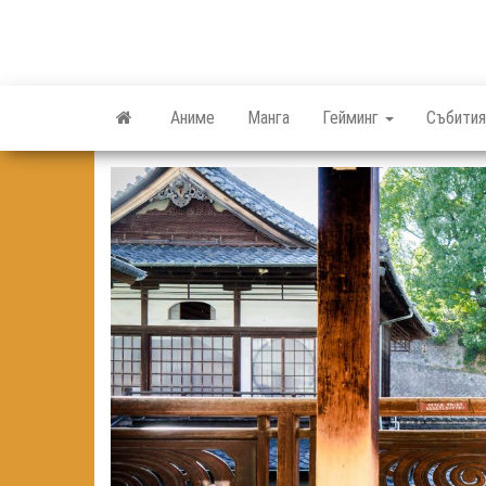
Skip
to
the
content
Аниме
Манга
Гейминг
Събития