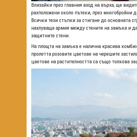
Влизайки през главния вход на върха, ще видит
разположени около пътеки, през многобройни д
Всички тези стъпки за стигане до основната сг
нахлуваща армия между стените на замъка и д
защитните стени.
На площта на замъка е налична красива комбин
пролетта розовите цветове на черешите застил
цветове на растителността са също толкова з