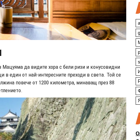
a
я
s
в Мацуяма да видите хора с бели ризи и конусовидни
и в един от най-интересните преходи в света. Той се
лжина повече от 1200 километра, минаващ през 88
етлението.
О