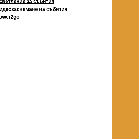
светление за събития
идеозаснемане на събития
ower2go