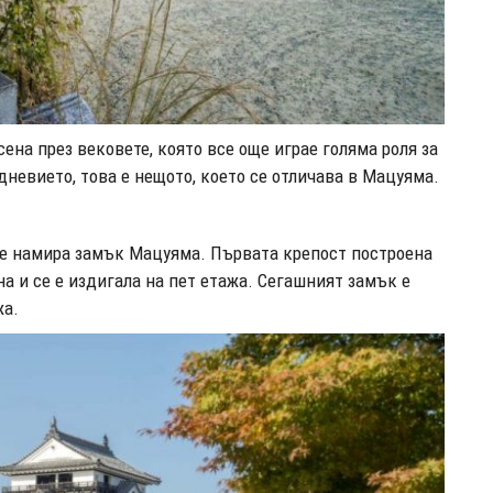
ена през вековете, която все още играе голяма роля за
невието, това е нещото, което се отличава в Мацуяма.
се намира замък Мацуяма. Първата крепост построена
на и се е издигала на пет етажа. Сегашният замък е
жа.