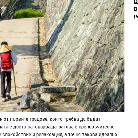
О
В
P
н от първите градове, които трябва да бъдат
ната е доста натоварваща, затова е препоръчително
е спокойствие и релаксация, а точно такова идеално