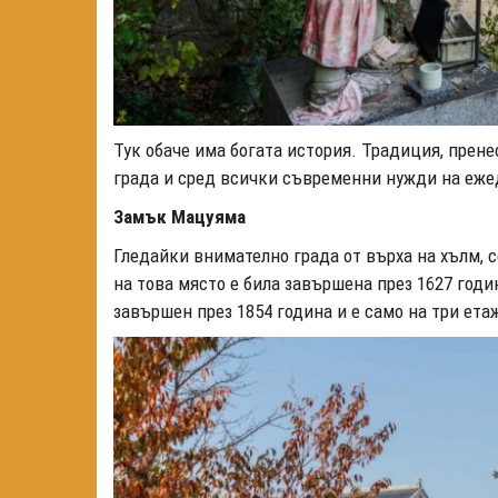
Тук обаче има богата история. Традиция, пренес
града и сред всички съвременни нужди на ежед
Замък Мацуяма
Гледайки внимателно града от върха на хълм, 
на това място е била завършена през 1627 годи
завършен през 1854 година и е само на три ета