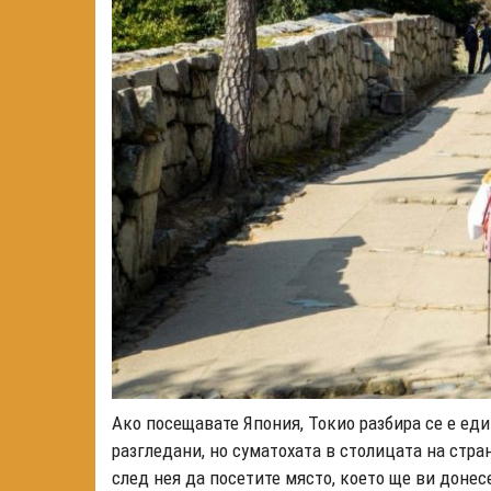
Ако посещавате Япония, Токио разбира се е еди
разгледани, но суматохата в столицата на стра
след нея да посетите място, което ще ви донес