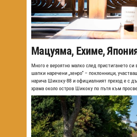
Мацуяма, Ехиме, Япони
Много е вероятно малко след пристигането си 
шапки наречени „хенро“ – поклонници, участващ
нарича Шикоку-88 и официалният преход е с дъ
храма около остров Шикоку по пътя към просв