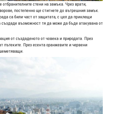
е отбранителните стени на замъка. Чрез врати,
ворове, постепенно ще стигнете до вътрешния замък.
рада са били част от защитата, с цел да приклещи
а създаде възможност тя да може да бъде атакувана от
ация от създаденото от човека и природата. През
ат пътеките. През есента оранжевите и червени
ашеметяващи.