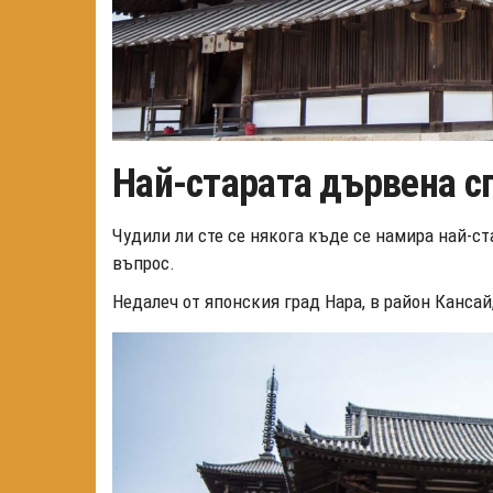
Най-старата дървена сг
Чудили ли сте се някога къде се намира най-ст
въпрос.
Недалеч от японския град Нара, в район Кансай