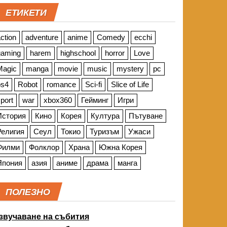
ЕТИКЕТИ
ction
adventure
anime
Comedy
ecchi
gaming
harem
highschool
horror
Love
Magic
manga
movie
music
mystery
pc
ps4
Robot
romance
Sci-fi
Slice of Life
port
war
xbox360
Гейминг
Игри
История
Кино
Корея
Култура
Пътуване
Религия
Сеул
Токио
Туризъм
Ужаси
Филми
Фолклор
Храна
Южна Корея
Япония
азия
аниме
драма
манга
ПОЛЕЗНО
звучаване на събития