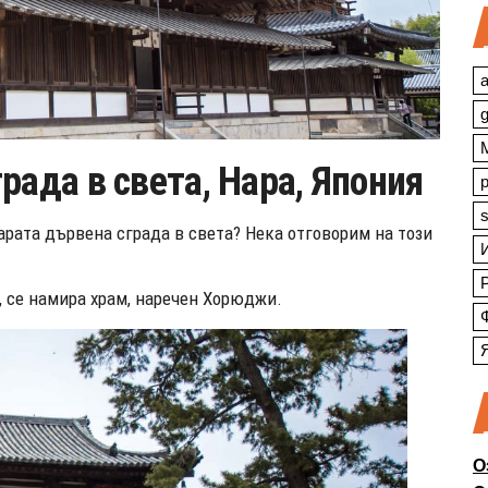
a
рада в света, Нара, Япония
s
арата дървена сграда в света? Нека отговорим на този
, се намира храм, наречен Хорюджи.
О