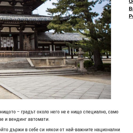
О
В
P
 нищото – градът около него не е нищо специално, само
ве и вендинг автомати.
който държи в себе си някои от най-важните национални