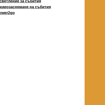
светление за събития
идеозаснемане на събития
ower2go