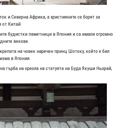
ок и Северна Африка, а християните се борят за
 от Китай.
вите будистки паметници в Япония и са имали огромно
идните векове.
репата на човек наречен принц Шотоку, който е бил
изма в Япония.
а гърба на ореола на статуята на Буда Якуши Ньорай,