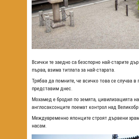
Всички те заедно са безспорно най-старите дър
първа, взима титлата за най-старата.
Трябва да помните, че всичко това се случва в 
представим днес.
Мохамед е бродил по земята, цивилизацията н
англосаксонците поемат контрол над Великобр
Междувременно японците строят дървени храмов
насам.