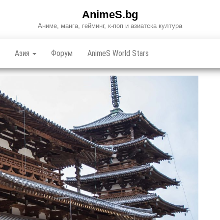
AnimeS.bg
Аниме, манга, гейминг, к-поп и азиатска култура
Азия
Форум
AnimeS World Stars