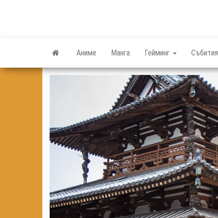
Skip
to
the
content
Аниме
Манга
Гейминг
Събития