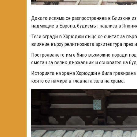
Докато исляма се разпространява в Близкия изт
надмощие в Европа, будизмът навлиза в Япония
Тези сгради в Хорюджи също се считат за пър
влияние върху религиозната архитектура през 
Построяването им е било възможно поради подк
смятан за велик държавник и основател на буд
Историята на храма Хорюджи е била гравирана н
която се намира в главната зала на храма.