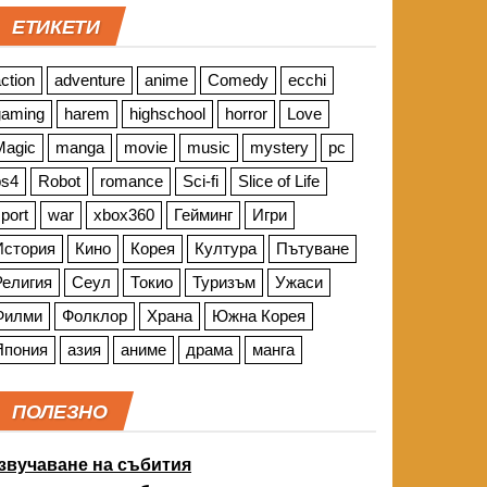
ЕТИКЕТИ
ction
adventure
anime
Comedy
ecchi
gaming
harem
highschool
horror
Love
Magic
manga
movie
music
mystery
pc
ps4
Robot
romance
Sci-fi
Slice of Life
port
war
xbox360
Гейминг
Игри
История
Кино
Корея
Култура
Пътуване
Религия
Сеул
Токио
Туризъм
Ужаси
Филми
Фолклор
Храна
Южна Корея
Япония
азия
аниме
драма
манга
ПОЛЕЗНО
звучаване на събития