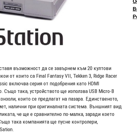
О
В
P
оставя възможност да се завърнем към 20 култови
и от които са Final Fantasy VII, Tekken 3, Ridge Racer
Classic включва серия от подобрения като HDMI
. Също така, устройството ще използва USB Micro-B
конзоли, които се предлагат на пазара. Единственото,
амет, налични при оригиналната система. Външният вид
ликата, че ще е сравнително по-малка, заради което
Също така компанията ще пусне контролери,
Sation.