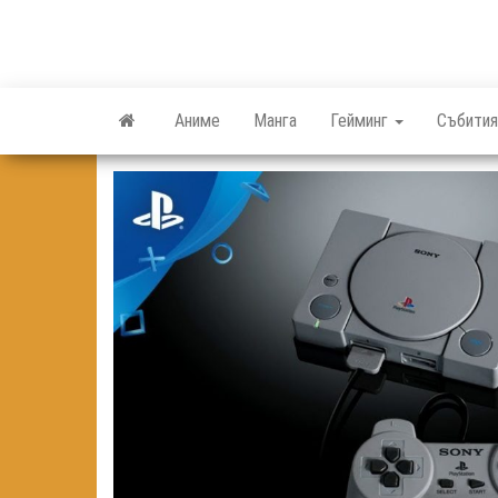
Skip
to
the
content
Аниме
Манга
Гейминг
Събития