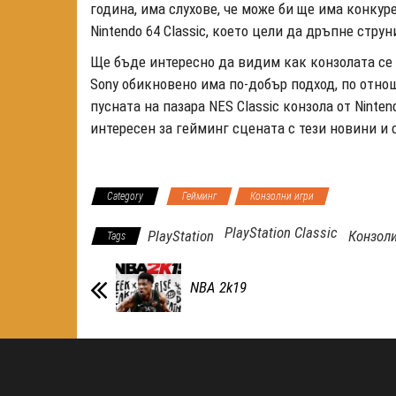
година, има слухове, че може би ще има конкур
Nintendo 64 Classic, което цели да дръпне струн
Ще бъде интересно да видим как конзолата се 
Sony обикновено има по-добър подход, по отно
пусната на пазара NES Classic конзола от Ninten
интересен за гейминг сцената с тези новини и 
Category
Гейминг
Конзолни игри
PlayStation Classic
PlayStation
Конзол
Tags
NBA 2k19