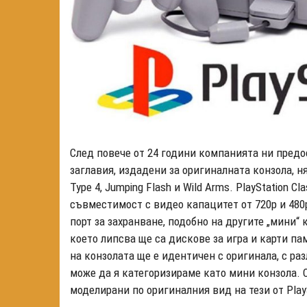
След повече от 24 години компанията ни пред
заглавия, издадени за оригиналната конзола, няко
Type 4, Jumping Flash и Wild Arms. PlayStation 
съвместимост с видео капацитет от 720p и 480p
порт за захранване, подобно на другите „мини“ 
което липсва ще са дискове за игра и карти п
на конзолата ще е идентичен с оригинала, с раз
може да я категоризираме като мини конзола. 
моделирани по оригиналния вид на тези от Play