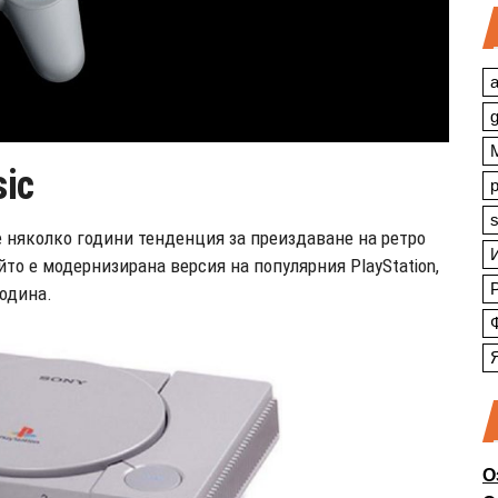
a
sic
s
 няколко години тенденция за преиздаване на ретро
ойто е модернизирана версия на популярния PlayStation,
година.
О