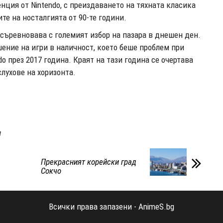
енция от Nintendo, с преиздаването на тяхната класика
ите на носталгията от 90-те години.
съревновава с големият избор на пазара в днешен ден.
шение на игри в наличност, което беше проблем при
do през 2017 година. Краят на тази година се очертава
слухове на хоризонта.
и
Прекрасният корейски град
Сокчо
Всички права запазени - AnimeS.bg