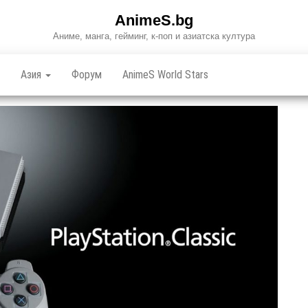
AnimeS.bg
Аниме, манга, гейминг, к-поп и азиатска култура
Азия
Форум
AnimeS World Stars