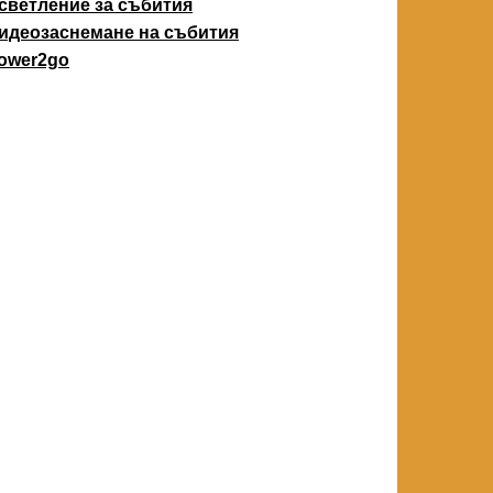
светление за събития
идеозаснемане на събития
ower2go