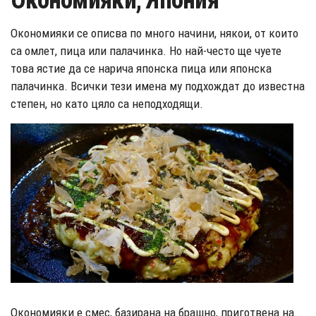
Окономияки, Япония
Окономияки се описва по много начини, някои, от които
са омлет, пица или палачинка. Но най-често ще чуете
това ястие да се нарича японска пица или японска
палачинка. Всички тези имена му подхождат до известна
степен, но като цяло са неподходящи.
Окономияки е смес, базирана на брашно, приготвена на