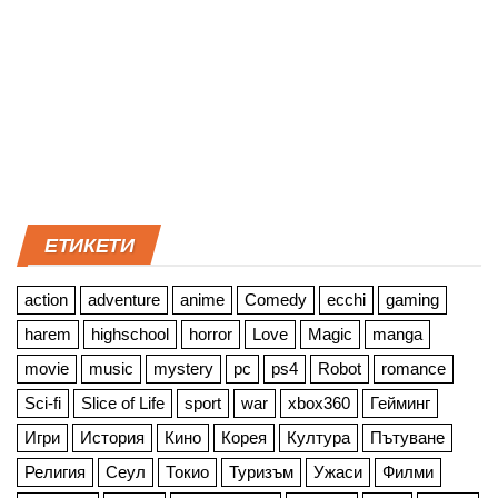
ЕТИКЕТИ
action
adventure
anime
Comedy
ecchi
gaming
harem
highschool
horror
Love
Magic
manga
movie
music
mystery
pc
ps4
Robot
romance
Sci-fi
Slice of Life
sport
war
xbox360
Гейминг
Игри
История
Кино
Корея
Култура
Пътуване
Религия
Сеул
Токио
Туризъм
Ужаси
Филми