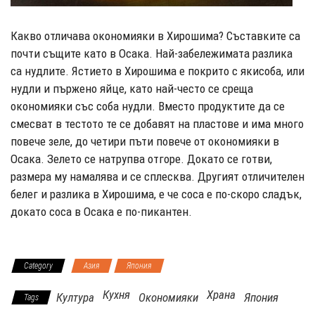
Какво отличава окономияки в Хирошима? Съставките са
почти същите като в Осака. Най-забележимата разлика
са нудлите. Ястието в Хирошима е покрито с якисоба, или
нудли и пържено яйце, като най-често се среща
окономияки със соба нудли. Вместо продуктите да се
смесват в тестото те се добавят на пластове и има много
повече зеле, до четири пъти повече от окономияки в
Осака. Зелето се натрупва отгоре. Докато се готви,
размера му намалява и се сплесква. Другият отличителен
белег и разлика в Хирошима, е че соса е по-скоро сладък,
докато соса в Осака е по-пикантен.
Category
Азия
Япония
Кухня
Храна
Култура
Окономияки
Япония
Tags