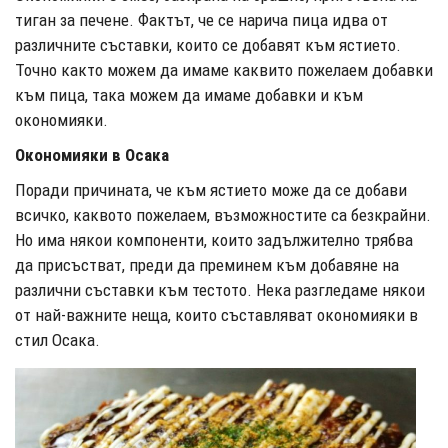
тиган за печене. Фактът, че се нарича пица идва от
различните съставки, които се добавят към ястието.
Точно както можем да имаме каквито пожелаем добавки
към пица, така можем да имаме добавки и към
окономияки.
Окономияки в Осака
Поради причината, че към ястието може да се добави
всичко, каквото пожелаем, възможностите са безкрайни.
Но има някои компоненти, които задължително трябва
да присъстват, преди да преминем към добавяне на
различни съставки към тестото. Нека разгледаме някои
от най-важните неща, които съставляват окономияки в
стил Осака.