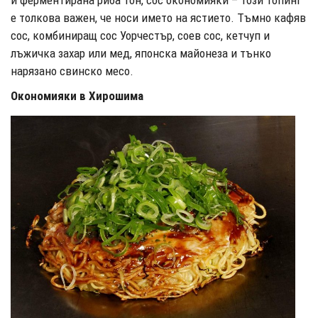
е толкова важен, че носи името на ястието. Тъмно кафяв
сос, комбиниращ сос Уорчестър, соев сос, кетчуп и
лъжичка захар или мед, японска майонеза и тънко
нарязано свинско месо.
Окономияки в Хирошима