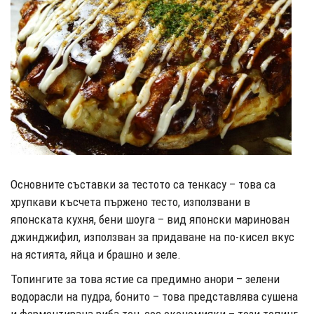
Основните съставки за тестото са тенкасу – това са
хрупкави късчета пържено тесто, използвани в
японската кухня, бени шоуга – вид японски маринован
джинджифил, използван за придаване на по-кисел вкус
на ястията, яйца и брашно и зеле.
Топингите за това ястие са предимно анори – зелени
водорасли на пудра, бонито – това представлява сушена
и ферментирана риба тон, сос окономияки – този топинг