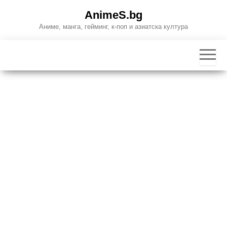
Skip
AnimeS.bg
to
Аниме, манга, гейминг, к-поп и азиатска култура
the
content