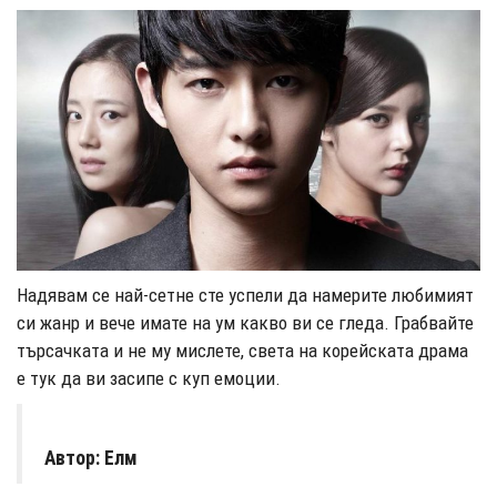
Надявам се най-сетне сте успели да намерите любимият
си жанр и вече имате на ум какво ви се гледа. Грабвайте
търсачката и не му мислете, света на корейската драма
е тук да ви засипе с куп емоции.
Автор: Елм