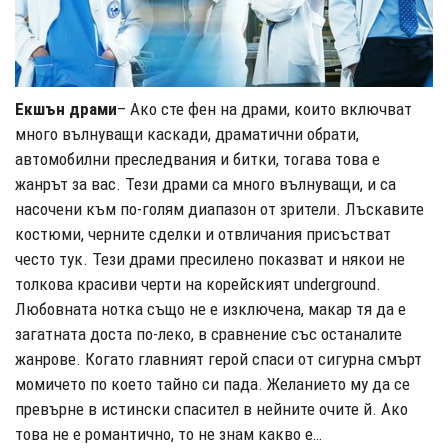
Екшън драми
– Ако сте фен на драми, които включват
много вълнуващи каскади, драматични обрати,
автомобилни преследвания и битки, тогава това е
жанрът за вас. Тези драми са много вълнуващи, и са
насочени към по-голям диапазон от зрители. Лъскавите
костюми, черните сделки и отвличания присъстват
често тук. Тези драми пресилено показват и някои не
толкова красиви черти на корейският underground.
Любовната нотка също не е изключена, макар тя да е
загатната доста по-леко, в сравнение със останалите
жанрове. Когато главният герой спаси от сигурна смърт
момичето по което тайно си пада. Желанието му да се
превърне в истински спасител в нейните очите й. Ако
това не е романтично, то не знам какво е…