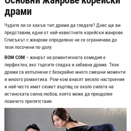
Основни жанрове корейски
драми
Чудите ли се какъв тип драми да гледате? Днес ще ви
представим, едни от най-известните корейски жанрове.
Списъкът с жанрове определено не се ограничава до
тези посочени по-долу.
ROM COM
– жанрът на романтичната комедия е
перфектен, ако търсите сладка и забавна драма. Тези
драми са изпълнени с безкрайно много смешни моменти
и мноого романтика. Ром-ком внасят весело настроение
и най-често имат сюжет въртящ се около силата на
истинската силна любов, която може да преодолее
повечето препятствия.