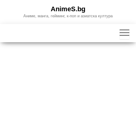
Skip
AnimeS.bg
to
Аниме, манга, гейминг, к-поп и азиатска култура
the
content