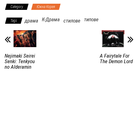
Category
Южна Корея
К-Драма
типове
драма
стилове
Tags
Nejimaki Seirei
A Fairytale For
Senki: Tenkyou
The Demon Lord
no Alderamin