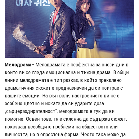
Мелодрама
– Мелодрамата е перфектна за онези дни в
които ви се гледа емоционална и тъжна драма. В общи
линии мелодрамата е тип разказ, в който прекалено
драматичния сюжет е предназначен да си поиграе с
вашите емоции. На вън вали, настроението ви не е
особено цветно и искате да си ударите доза
„сърцераздирателност“, мелодрамата е тук да ви
помогне. Освен това, тя е склонна да съдържа сюжет,
показващ всеобщите проблеми на обществото или
личността, но в опростена форма. Често така може да