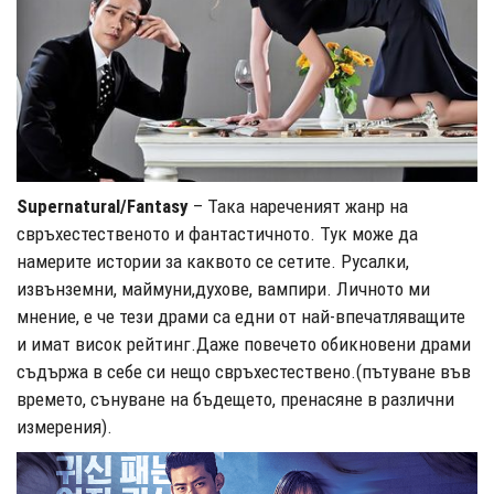
Supernatural/Fantasy
– Така нареченият жанр на
свръхестественото и фантастичното. Тук може да
намерите истории за каквото се сетите. Русалки,
извънземни, маймуни,духове, вампири. Личното ми
мнение, е че тези драми са едни от най-впечатляващите
и имат висок рейтинг.Даже повечето обикновени драми
съдържа в себе си нещо свръхестествено.(пътуване във
времето, сънуване на бъдещето, пренасяне в различни
измерения).