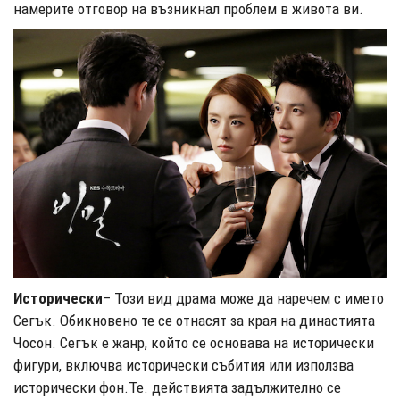
намерите отговор на възникнал проблем в живота ви.
Исторически
– Този вид драма може да наречем с името
Сегък. Обикновено те се отнасят за края на династията
Чосон. Сегък е жанр, който се основава на исторически
фигури, включва исторически събития или използва
исторически фон.Те. действията задължително се