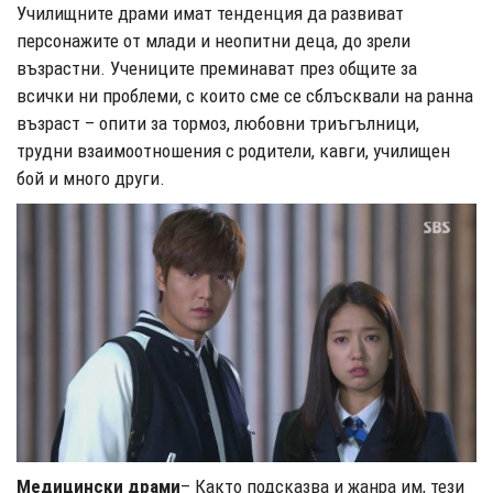
Училищните драми имат тенденция да развиват
персонажите от млади и неопитни деца, до зрели
възрастни. Учениците преминават през общите за
всички ни проблеми, с които сме се сблъсквали на ранна
възраст – опити за тормоз, любовни триъгълници,
трудни взаимоотношения с родители, кавги, училищен
бой и много други.
Медицински драми
– Както подсказва и жанра им, тези