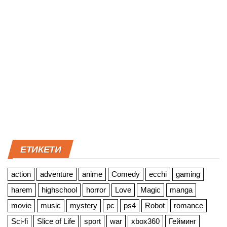
ЕТИКЕТИ
action
adventure
anime
Comedy
ecchi
gaming
harem
highschool
horror
Love
Magic
manga
movie
music
mystery
pc
ps4
Robot
romance
Sci-fi
Slice of Life
sport
war
xbox360
Гейминг