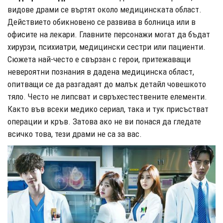
видове драми се въртят около медицинската област.
Действието обикновено се развива в болница или в
офисите на лекари. Главните персонажи могат да бъдат
хирурзи, психиатри, медицински сестри или пациенти.
Сюжета най-често е свързан с герои, притежаващи
невероятни познания в дадена медицинска област,
опитващи се да разгадаят до малък детайл човешкото
тяло. Често не липсват и свръхестествените елементи.
Както във всеки медико сериал, така и тук присъстват
операции и кръв. Затова ако не ви понася да гледате
всичко това, тези драми не са за вас.