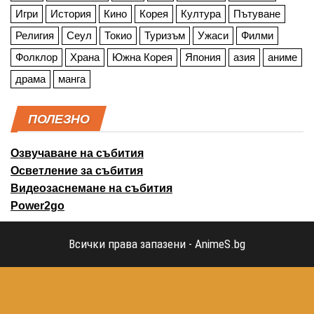
Игри
История
Кино
Корея
Култура
Пътуване
Религия
Сеул
Токио
Туризъм
Ужаси
Филми
Фолклор
Храна
Южна Корея
Япония
азия
аниме
драма
манга
ПОЛЕЗНО
Озвучаване на събития
Осветление за събития
Видеозаснемане на събития
Power2go
Всички права запазени - AnimeS.bg