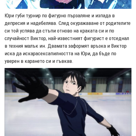
Юри губи турнир по фигурно пързаляне и изпада в
депресия и надебелява. След окуражаване от родителите
си той успява да стъпи отново на краката си и по
случайност Виктор, най-известният фигурист е отседнал
в техния малък ин. Двамата заформят връзка и Виктор
иска да искарасексапилността на Юри, да бъде по
уверен в карането си и гъвкав.