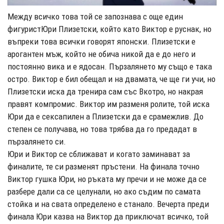
Между всичко това той се запознава с още един
фигуристЮри Плизетски, който като Виктор е руснак, но
въпреки това всички говорят японски. Плизетски е
арогантен мъж, който не обича никой да е до него и
постоянно вика и е ядосан. Пързалянето му също е така
остро. Виктор е бил обещал и на двамата, че ще ги учи, но
Плизетски иска да тренира сам със Вкотро, но накрая
правят компромис. Виктор им разменя ролите, той иска
Юри да е сексапилен а Плизетски да е срамежлив. До
степен се получава, но това трябва да го предадат в
пързалянето си.
Юри и Виктор се сближават и когато заминават за
финалите, те си разменят пръстени. На финала точно
Виктор гушка Юри, но ръката му пречи и не може да се
разбере дали са се целунали, но ако съдим по самата
стойка и на свата определено е станало. Вечерта преди
финала Юри казва на Виктор да приключат всичко, той