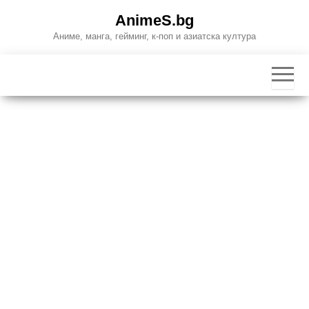
Skip
AnimeS.bg
to
Аниме, манга, гейминг, к-поп и азиатска култура
the
content