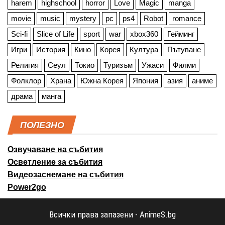
harem
highschool
horror
Love
Magic
manga
movie
music
mystery
pc
ps4
Robot
romance
Sci-fi
Slice of Life
sport
war
xbox360
Гейминг
Игри
История
Кино
Корея
Култура
Пътуване
Религия
Сеул
Токио
Туризъм
Ужаси
Филми
Фолклор
Храна
Южна Корея
Япония
азия
аниме
драма
манга
ПОЛЕЗНО
Озвучаване на събития
Осветление за събития
Видеозаснемане на събития
Power2go
Всички права запазени - AnimeS.bg