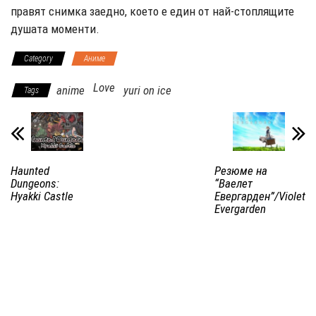
правят снимка заедно, което е един от най-стоплящите
душата моменти.
Category
Аниме
Love
anime
yuri on ice
Tags
Haunted
Резюме на
Dungeons:
“Ваeлeт
Hyakki Castle
Евергарден”/Violet
Evergarden