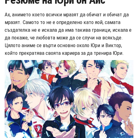
Резюме на Юри он Айс
Ах, анимето което всички мразят да обичат и обичат да
мразят. Самото то не е определено като яой, самата
създателка не е искала да има такива граници, искала е
да покаже, че любовта може да се случи на всякъде.
Цялото аниме се върти основно около Юри и Виктор,
който прекратява своята кариера за да тренира Юри.