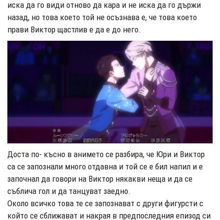
иска да го види отново да кара и не иска да го държи
назад, но това което той не осъзнава е, че това което
прави Виктор щастлив е да е до него.
Доста по- късно в анимето се разбира, че Юри и Виктор
са се запознали много отдавна и той се е бил напил и е
започнал да говори на Виктор някакви неща и да се
съблича гол и да танцуват заедно.
Около всичко това те се запознават с други фигурсти с
който се сближават и накрая в предпоследния епизод си