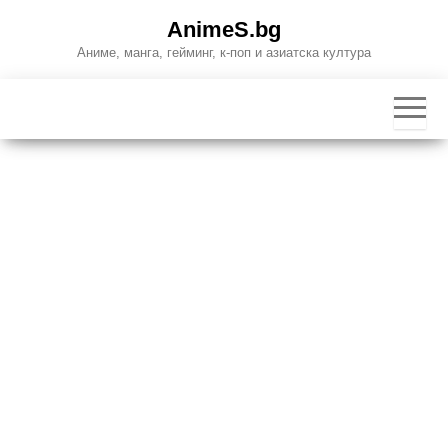
Skip
AnimeS.bg
to
Аниме, манга, гейминг, к-поп и азиатска култура
the
content