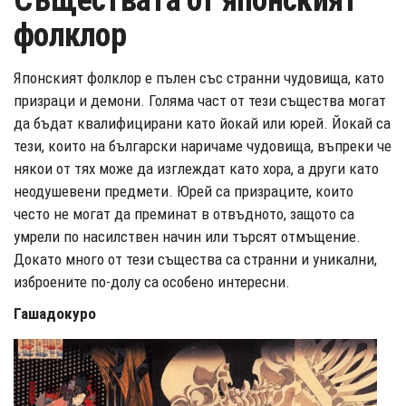
Съществата от японският
фолклор
Японският фолклор е пълен със странни чудовища, като
призраци и демони. Голяма част от тези същества могат
да бъдат квалифицирани като йокай или юрей. Йокай са
тези, които на български наричаме чудовища, въпреки че
някои от тях може да изглеждат като хора, а други като
неодушевени предмети. Юрей са призраците, които
често не могат да преминат в отвъдното, защото са
умрели по насилствен начин или търсят отмъщение.
Докато много от тези същества са странни и уникални,
изброените по-долу са особено интересни.
Гашадокуро