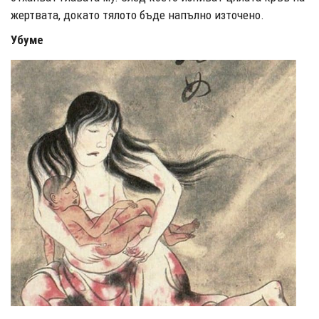
жертвата, докато тялото бъде напълно източено.
Убуме