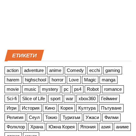
ЕТИКЕТИ
action
adventure
anime
Comedy
ecchi
gaming
harem
highschool
horror
Love
Magic
manga
movie
music
mystery
pc
ps4
Robot
romance
Sci-fi
Slice of Life
sport
war
xbox360
Гейминг
Игри
История
Кино
Корея
Култура
Пътуване
Религия
Сеул
Токио
Туризъм
Ужаси
Филми
Фолклор
Храна
Южна Корея
Япония
азия
аниме