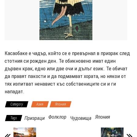
Касаобаке е чадър, който се е превърнал в призрак след
стотния си рожден ден. Те обикновено имат един
дървен крак, едно или две очи и дълъг език. Те обичат
да правят пакости и да подмамват хората, но някои от
тях изпитват ненавист къс собствениците си и ги
нападат.
Category
Азия
Япония
Фолклор
Япония
Призраци
Чудовища
Tags