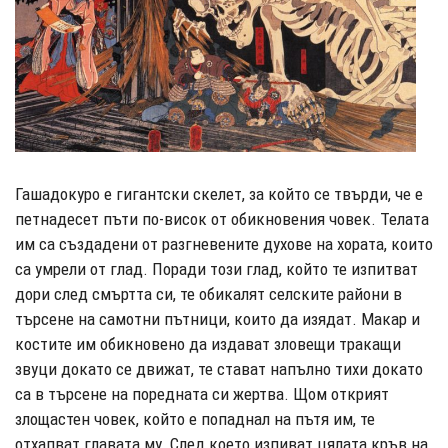
Гашадокуро е гигантски скелет, за който се твърди, че е
петнадесет пъти по-висок от обикновения човек. Телата
им са създадени от разгневените духове на хората, които
са умрели от глад. Поради този глад, който те изпитват
дори след смъртта си, те обикалят селските райони в
търсене на самотни пътници, които да изядат. Макар и
костите им обикновено да издават зловещи тракащи
звуци докато се движат, те стават напълно тихи докато
са в търсене на поредната си жертва. Щом открият
злощастен човек, който е попаднал на пътя им, те
отхапват главата му. След което изпиват цялата кръв на