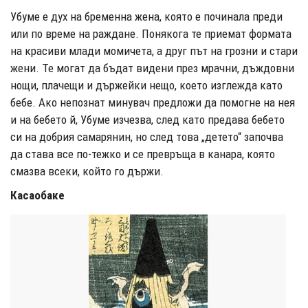
Убуме е дух на бременна жена, която е починала преди
или по време на раждане. Понякога те приемат формата
на красиви млади момичета, а друг път на грозни и стари
жени. Те могат да бъдат видени през мрачни, дъждовни
нощи, плачещи и държейки нещо, което изглежда като
бебе. Ако непознат минувач предложи да помогне на нея
и на бебето й, Убуме изчезва, след като предава бебето
си на добрия самарянин, но след това „детето“ започва
да става все по-тежко и се превръща в канара, която
смазва всеки, който го държи.
Касаобаке