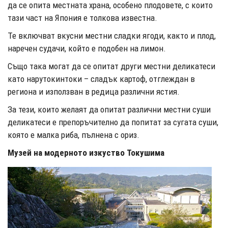
да се опита местната храна, особено плодовете, с които
тази част на Япония е толкова известна.
Те включват вкусни местни сладки ягоди, както и плод,
наречен судачи, който е подобен на лимон.
Също така могат да се опитат други местни деликатеси
като нарутокинтоки – сладък картоф, отглеждан в
региона и използван в редица различни ястия.
За тези, които желаят да опитат различни местни суши
деликатеси е препоръчително да попитат за сугата суши,
която е малка риба, пълнена с ориз.
Музей на модерното изкуство Токушима