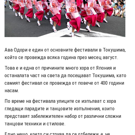
Ава Одори е един от основните фестивали в Токушима,
който се провежда всяка година през месец август.
Това е и една от причините много хора от Япония и
останалата част на света да посещават Токушима, като
самият фестивал се провежда от повече от 400 години
насам.
По време на фестивала улиците се изпълват с хора
гледащи парадите и танцовите изпълнения, които
представят забележителен набор от различни сложни
танцови техники и стилове.
Едно нещо, което си струва да се отбележи, е, че