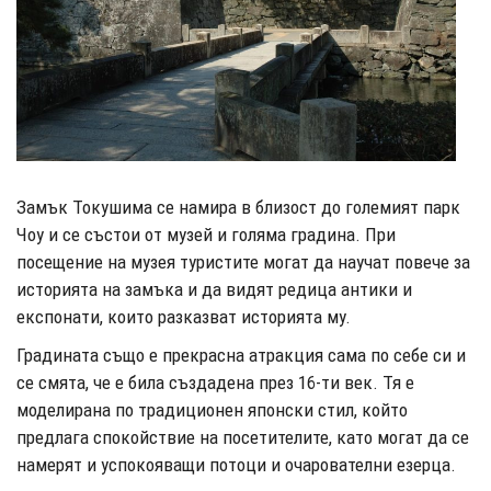
Замък Токушима се намира в близост до големият парк
Чоу и се състои от музей и голяма градина. При
посещение на музея туристите могат да научат повече за
историята на замъка и да видят редица антики и
експонати, които разказват историята му.
Градината също е прекрасна атракция сама по себе си и
се смята, че е била създадена през 16-ти век. Тя е
моделирана по традиционен японски стил, който
предлага спокойствие на посетителите, като могат да се
намерят и успокояващи потоци и очарователни езерца.