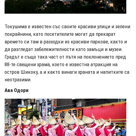
Токушима е известен със своите красиви улици и зелени
покрайнини, като посетителите могат да прекарат
времето си там в разходки из красиви паркове, както и
да разгледат забележителности като замъци и музеи.
Градът е също така част от пътя на поклонението пред
88-те свещени храма, което е известна атракция на
остров Шикоку, а и както винаги храната и напитките са
неотразими.
Ава Одори