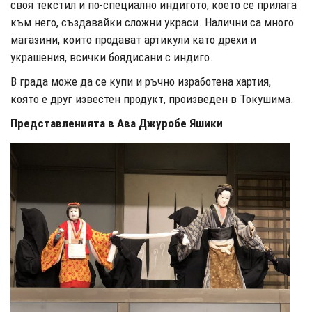
своя текстил и по-специално индигото, което се прилага
към него, създавайки сложни украси. Налични са много
магазини, които продават артикули като дрехи и
украшения, всички боядисани с индиго.
В града може да се купи и ръчно изработена хартия,
която е друг известен продукт, произведен в Токушима.
Представленията в Ава Джуробе Яшики