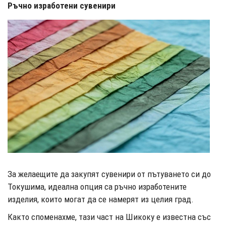
Ръчно изработени сувенири
За желаещите да закупят сувенири от пътуването си до
Токушима, идеална опция са ръчно изработените
изделия, които могат да се намерят из целия град.
Както споменахме, тази част на Шикоку е известна със