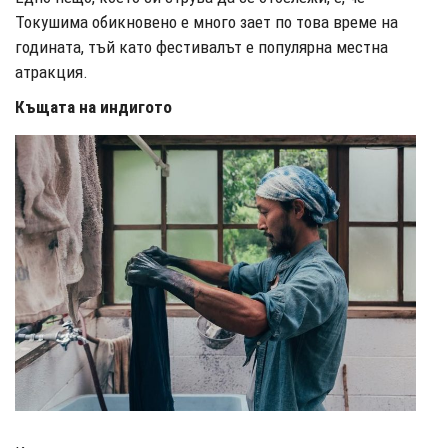
Токушима обикновено е много зает по това време на
годината, тъй като фестивалът е популярна местна
атракция.
Къщата на индигото