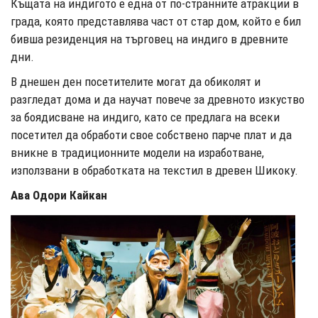
Къщата на индигото е една от по-странните атракции в
града, която представлява част от стар дом, който е бил
бивша резиденция на търговец на индиго в древните
дни.
В днешен ден посетителите могат да обиколят и
разгледат дома и да научат повече за древното изкуство
за боядисване на индиго, като се предлага на всеки
посетител да обработи свое собствено парче плат и да
вникне в традиционните модели на изработване,
използвани в обработката на текстил в древен Шикоку.
Ава Одори Кайкан