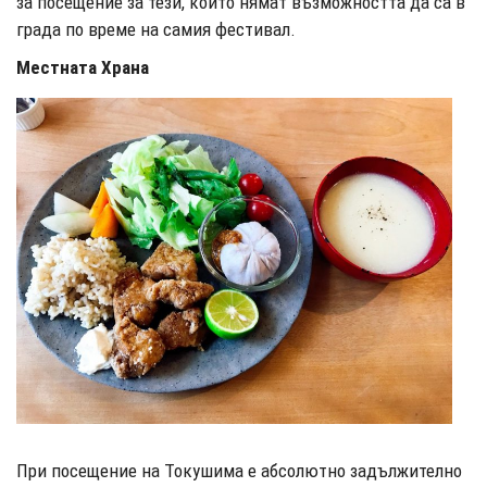
за посещение за тези, които нямат възможността да са в
града по време на самия фестивал.
Местната Храна
При посещение на Токушима е абсолютно задължително