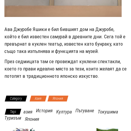
Ава Джуробе Яшики е бил бившият дом на Джуробе,
който е бил известен самурай в древните дни. Сега той е
превърнат в куклен театър, известен като бунраку, като
също така изпълнява и функцията на музей.
През седмицата там се провеждат куклени спектакли,
което го прави идеално място за тези, които желаят да се
потопят в традиционното японско изкуство.
Category
Азия
Япония
История
Пътуване
азия
Култура
Токушима
Tags
Туризъм
Япония