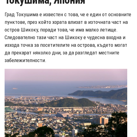
Токушима, Япония
Град Токушима е известен с това, че е един от основните
пунктове, през който хората влизат в източната част на
остров Шикоку, поради това, че има малко летище.
Следователно тази част на Шикоку е чудесна входна и
изхода точка за посетителите на острова, където могат
да прекарат няколко дни, за да разгледат местните
забележителности.