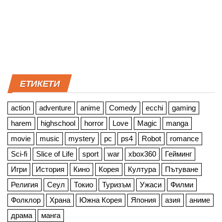
ЕТИКЕТИ
action
adventure
anime
Comedy
ecchi
gaming
harem
highschool
horror
Love
Magic
manga
movie
music
mystery
pc
ps4
Robot
romance
Sci-fi
Slice of Life
sport
war
xbox360
Гейминг
Игри
История
Кино
Корея
Култура
Пътуване
Религия
Сеул
Токио
Туризъм
Ужаси
Филми
Фолклор
Храна
Южна Корея
Япония
азия
аниме
драма
манга