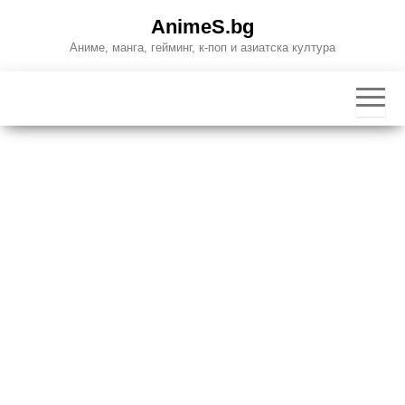
Skip
AnimeS.bg
to
Аниме, манга, гейминг, к-поп и азиатска култура
the
content