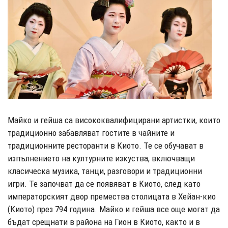
Майко и гейша са висококвалифицирани артистки, които
традиционно забавляват гостите в чайните и
традиционните ресторанти в Киото. Те се обучават в
изпълнението на културните изкуства, включващи
класическа музика, танци, разговори и традиционни
игри. Те започват да се появяват в Киото, след като
императорският двор премества столицата в Хейан-кио
(Киото) през 794 година. Майко и гейша все още могат да
бъдат срещнати в района на Гион в Киото, както и в