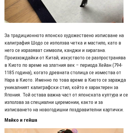
За традиционното японско художествено изписване на
калиграфия Шодо се използва четка и мастило, като в
него се изразяват символи, канджи и хирагана.
Произхождайки от Китай, изкуството се разпространява
в Киото по време на златния век – периода Хейан (794-
1185 година), когато древната столица се измества от
Нара в Киото. Именно по това време в Киото се заражда
уникалният калиграфски стил, който е характерен за
Япония. Той остава важна част от японската култура и се
използва за специални церемонии, както и за
изписването на новогодишни поздравителни картички.
Майко и гейша