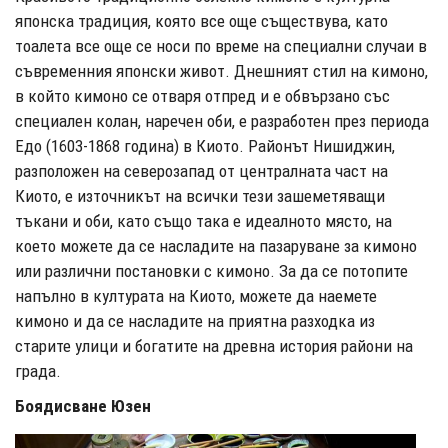
японска традиция, която все още съществува, като
тоалета все още се носи по време на специални случаи в
съвременния японски живот. Днешният стил на кимоно,
в който кимоно се отваря отпред и е обвързано със
специален колан, наречен оби, е разработен през периода
Едо (1603-1868 година) в Киото. Районът Нишиджин,
разположен на северозапад от централната част на
Киото, е източникът на всички тези зашеметяващи
тъкани и оби, като също така е идеалното място, на
което можете да се насладите на пазаруване за кимоно
или различни постановки с кимоно. За да се потопите
напълно в културата на Киото, можете да наемете
кимоно и да се насладите на приятна разходка из
старите улици и богатите на древна история райони на
града.
Боядисване Юзен