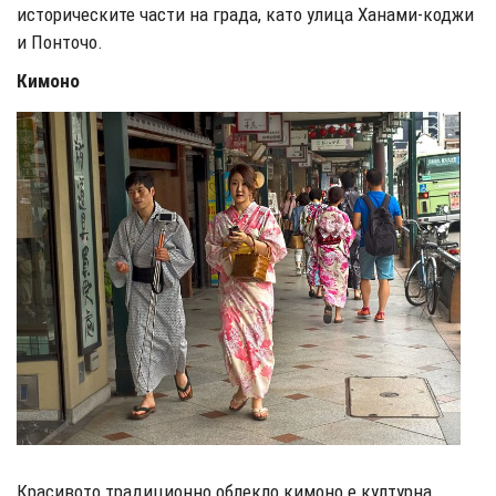
историческите части на града, като улица Ханами-коджи
и Понточо.
Кимоно
Красивото традиционно облекло кимоно е културна