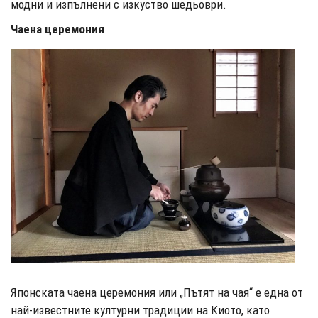
модни и изпълнени с изкуство шедьоври.
Чаена церемония
Японската чаена церемония или „Пътят на чая“ е една от
най-известните културни традиции на Киото, като