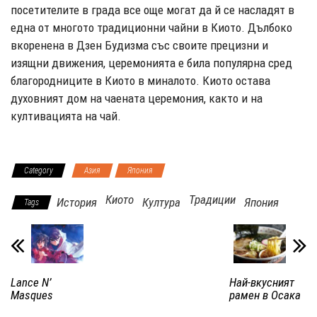
посетителите в града все още могат да й се насладят в
една от многото традиционни чайни в Киото. Дълбоко
вкоренена в Дзен Будизма със своите прецизни и
изящни движения, церемонията е била популярна сред
благородниците в Киото в миналото. Киото остава
духовният дом на чаената церемония, както и на
култивацията на чай.
Category
Азия
Япония
Киото
Традиции
История
Култура
Япония
Tags
Lance N’
Най-вкусният
Masques
рамен в Осака