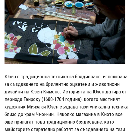
Юзен е традиционна техника за боядисване, използвана
за създаването на брилянтно оцветени и живописни
дизайни на Юзен Кимоно. Историята на Юзен датира от
периода Генроку (1688-1704 година), когато местният
художник Миязаки Юзен създава тази уникална техника
близо до храм Чион-ин. Няколко магазина в Киото все
още прилагат това традиционно боядисване, като
майсторите старателно работят за създаването на тези