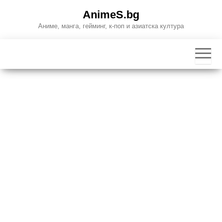
Skip
AnimeS.bg
to
Аниме, манга, гейминг, к-поп и азиатска култура
the
content