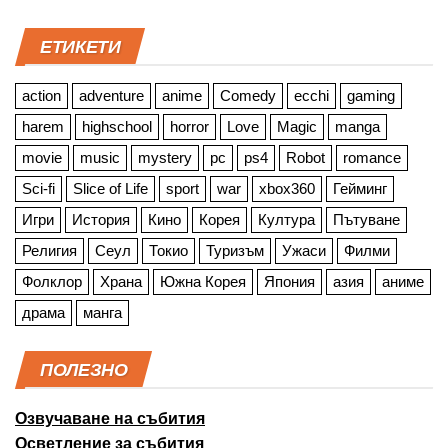
ЕТИКЕТИ
action
adventure
anime
Comedy
ecchi
gaming
harem
highschool
horror
Love
Magic
manga
movie
music
mystery
pc
ps4
Robot
romance
Sci-fi
Slice of Life
sport
war
xbox360
Гейминг
Игри
История
Кино
Корея
Култура
Пътуване
Религия
Сеул
Токио
Туризъм
Ужаси
Филми
Фолклор
Храна
Южна Корея
Япония
азия
аниме
драма
манга
ПОЛЕЗНО
Озвучаване на събития
Осветление за събития