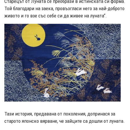
Старецът от Луната се преобрази в истинската си форма.
Той благодари на заека, провъзгласи него за най-доброто
живото и го взе със себе си да живее на луната“.
Тази история, предавана от поколения, допринася за
старото японско вярване, че зайците са дошли от луната.