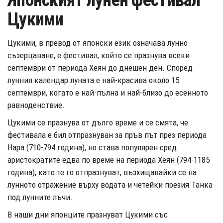
Японският лунен фестивал
Цукими
Цукими, в превод от японски език означава лунно
съзерцаване, е фестивал, който се празнува всеки
септември от периода Хеян до днешен ден. Според
лунния календар луната е най-красива около 15
септември, когато е най-пълна и най-близо до есенното
равноденствие.
Цукими се празнува от дълго време и се смята, че
фестивала е бил отпразнуван за пръв път през периода
Нара (710-794 година), но става популярен сред
аристократите едва по време на периода Хеян (794-1185
година), като те го отпразнуват, възхищавайки се на
лунното отражение върху водата и четейки поезия Танка
под лунните лъчи.
В наши дни японците празнуват Цукими със