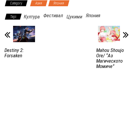
Category
Азия
Япония
Фестивал
Япония
Култура
Цукими
Tags
Destiny 2:
Mahou Shoujo
Forsaken
Ore/ “Аз
Магическото
Момиче”