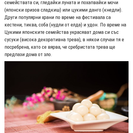
семействата си, гледайки луната и похапвайки мочи
(японски оризов сладкиш) или цукими данго (кнедли).
Други популярни храни по време на фестивала са
кестени, тиква, соба (нудли от елда) и удон. По време на
Цукими японските семейства украсяват дома си със
сусуки (висока декоративна трева), в някои случаи тя е
посребрена, като се вярва, че сребристата трева ще
предпази дома от зло.