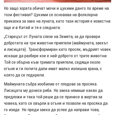
Но защо хората обичат мочи и цукими данго по време на
този фестивал? Цукими се основава на фолклорна
приказка за заек на луната, като тази история е известна
още и в Китай и тя е следната:
„Старецът от Луната слезе на Земята, за да провери
добротата на три животни-приятели (маймуната, заекът
и лисицата). Трансформиран като просяк, мъдрият човек
искаше да разбере кое е най-доброто от трите животни.
Той се обърна към тримата приятели, седящи около
огъня и ги попита дали имат малко излишна храна, с
която да се подкрепи.
Маймуната събра изобилие от плодове за просяка.
Лисицата му донесе риба. Но заека нямаше какво да
предложи и така той реши да се принесе в жертва за
човека, като се хвърли в огъня и позволи на просяка да
го изяде. Но преди заека да успее да направи това,