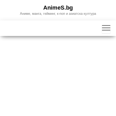
Skip
AnimeS.bg
to
Аниме, манга, гейминг, к-поп и азиатска култура
the
content