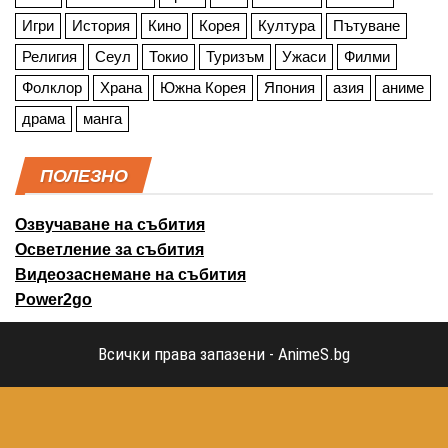
Игри
История
Кино
Корея
Култура
Пътуване
Религия
Сеул
Токио
Туризъм
Ужаси
Филми
Фолклор
Храна
Южна Корея
Япония
азия
аниме
драма
манга
ПОЛЕЗНО
Озвучаване на събития
Осветление за събития
Видеозаснемане на събития
Power2go
Всички права запазени - AnimeS.bg