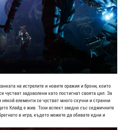
ханката на истрелите и новите оражия и брони, които
се чустват задоволени като постигнат своята цел. За
и някой елементи се чустват много скучни и странни
ето Клайд е жив. Този аспект заедно със седмичните
регнато в игра, където можете да обивате едни и