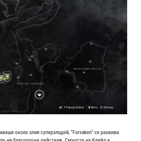
иваше около злия суперзлодей, “Forsaken” се развива
по не благородни действия. Смъртта на Клайд е