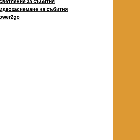
светление за събития
идеозаснемане на събития
ower2go