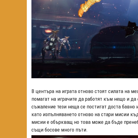
В центъра на играта отново стоят силата на ме
помагат на играчите да работят към нещо и да 
съжаление тези неща се постигат доста бавно 
като изпълняването отново на стари мисии къд
мисии е объркващ но това може да бъде пренеб
същи босове много пъти.