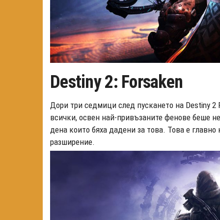
Destiny 2: Forsaken
Дори три седмици след пускането на Destiny 2 F
всички, освен най-привъзаните фенове беше не
дена които бяха дадени за това. Това е главно
разширение.