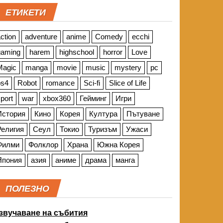
ЕТИКЕТИ
ction
adventure
anime
Comedy
ecchi
gaming
harem
highschool
horror
Love
Magic
manga
movie
music
mystery
pc
ps4
Robot
romance
Sci-fi
Slice of Life
port
war
xbox360
Гейминг
Игри
История
Кино
Корея
Култура
Пътуване
Религия
Сеул
Токио
Туризъм
Ужаси
Филми
Фолклор
Храна
Южна Корея
Япония
азия
аниме
драма
манга
ПОЛЕЗНО
звучаване на събития