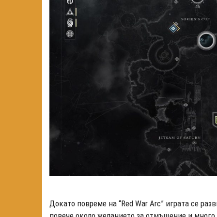
Докато повреме на “Red War Arc” играта се разв
повече около желанието за отмъщение и много 