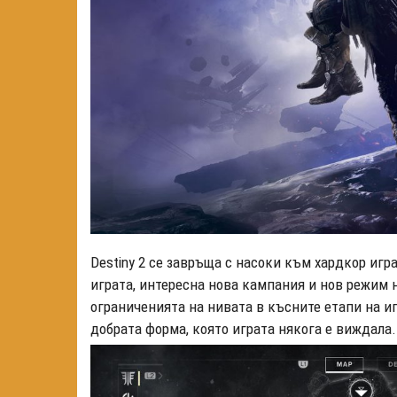
Destiny 2 се завръща с насоки към хардкор игр
играта, интересна нова кампания и нов режим н
ограниченията на нивата в късните етапи на и
добрата форма, която играта някога е виждала.