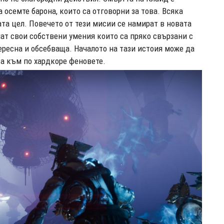
 осемте барона, които са отговорни за това. Всяка
а цел. Повечето от тези мисии се намират в новата
имат свои собствени умения които са пряко свързани с
ересна и обсебваща. Началото на тази истоия може да
та към по хардкоре феновете.