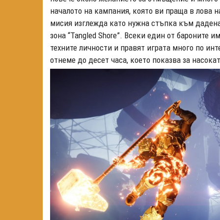
началото на кампания, която ви праща в лова на
мисия изглежда като нужна стъпка към даденат
зона “Tangled Shore”. Всеки един от бароните 
техните личности и правят играта много по инт
отнеме до десет часа, което показва за насока