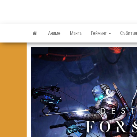
Skip
to
the
content
Аниме
Манга
Гейминг
Събития