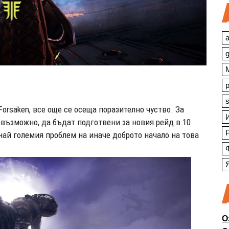
a
s
orsaken, все още се осеща поразително чуство. За
възможно, да бъдат подготвени за новия рейд в 10
 най големия проблем на иначе доброто начало на това
О