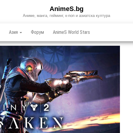
AnimeS.bg
Аниме, манга, гейминг, к-поп и азиатска култура
Азия
Форум
AnimeS World Stars