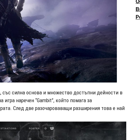
О
В
P
а, със силна основа и множество достъпни дейности в
а игра наречен “Gambit”, който помага за
грата. След две разочароваващи разширения това е най