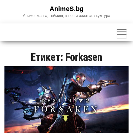
Skip
AnimeS.bg
to
Аниме, манга, гейминг, к-поп и азиатска култура
the
content
Етикет:
Forkasen