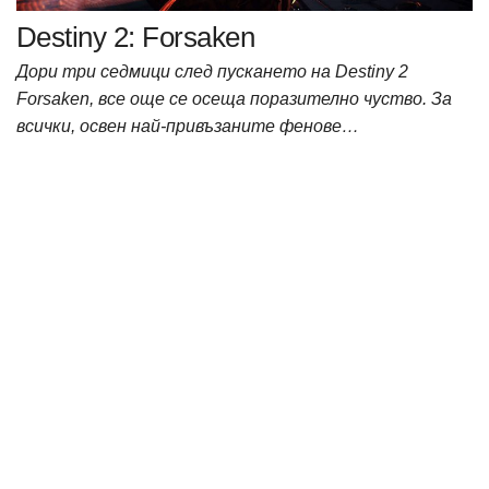
Destiny 2: Forsaken
Дори три седмици след пускането на Destiny 2
Forsaken, все още се осеща поразително чуство. За
всички, освен най-привъзаните фенове…