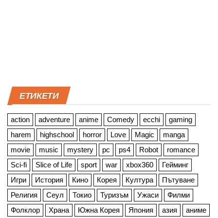
ЕТИКЕТИ
action
adventure
anime
Comedy
ecchi
gaming
harem
highschool
horror
Love
Magic
manga
movie
music
mystery
pc
ps4
Robot
romance
Sci-fi
Slice of Life
sport
war
xbox360
Гейминг
Игри
История
Кино
Корея
Култура
Пътуване
Религия
Сеул
Токио
Туризъм
Ужаси
Филми
Фолклор
Храна
Южна Корея
Япония
азия
аниме