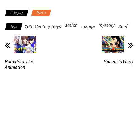
Category
Манга
action
mystery
20th Century Boys
manga
Sci-fi
Tags
Hamatora The
Space☆Dandy
Animation