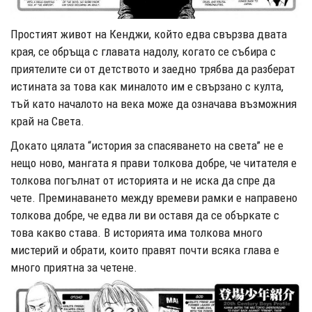
Простият живот на Кенджи, който едва свързва двата
края, се обръща с главата надолу, когато се събира с
приятелите си от детството и заедно трябва да разберат
истината за това как миналото им е свързано с култа,
тъй като началото на века може да означава възможния
край на Света.
Докато цялата “история за спасяването на света” не е
нещо ново, мангата я прави толкова добре, че читателя е
толкова погълнат от историята и не иска да спре да
чете. Преминаването между времеви рамки е направено
толкова добре, че едва ли ви оставя да се объркате с
това какво става. В историята има толкова много
мистерий и обрати, които правят почти всяка глава е
много приятна за четене.