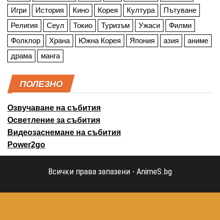
Игри
История
Кино
Корея
Култура
Пътуване
Религия
Сеул
Токио
Туризъм
Ужаси
Филми
Фолклор
Храна
Южна Корея
Япония
азия
аниме
драма
манга
ПОЛЕЗНО
Озвучаване на събития
Осветление за събития
Видеозаснемане на събития
Power2go
Всички права запазени - AnimeS.bg