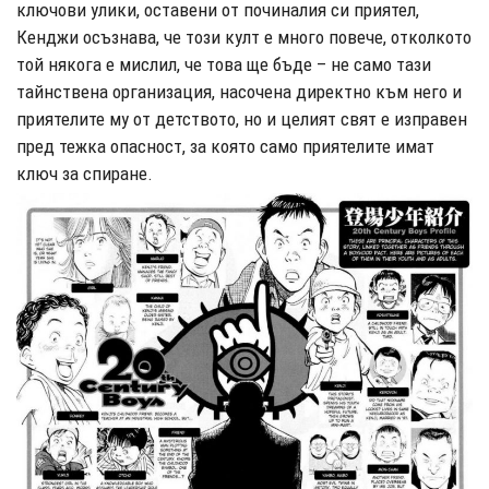
ключови улики, оставени от починалия си приятел,
Кенджи осъзнава, че този култ е много повече, отколкото
той някога е мислил, че това ще бъде – не само тази
тайнствена организация, насочена директно към него и
приятелите му от детството, но и целият свят е изправен
пред тежка опасност, за която само приятелите имат
ключ за спиране.