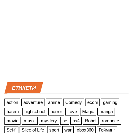
ЕТИКЕТИ
action
adventure
anime
Comedy
ecchi
gaming
harem
highschool
horror
Love
Magic
manga
movie
music
mystery
pc
ps4
Robot
romance
Sci-fi
Slice of Life
sport
war
xbox360
Гейминг