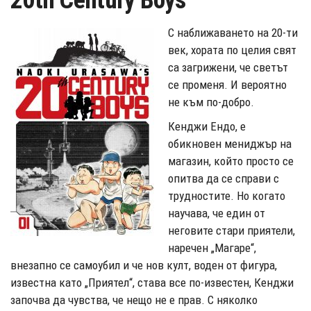
20th Century Boys
С наближаването на 20-ти
век, хората по целия свят
са загрижени, че светът
се променя. И вероятно
не към по-добро.
Кенджи Ендо, е
обикновен мениджър на
магазин, който просто се
опитва да се справи с
трудностите. Но когато
научава, че един от
неговите стари приятели,
наречен „Магаре“,
внезапно се самоубил и че нов култ, воден от фигура,
известна като „Приятел“, става все по-известен, Кенджи
започва да чувства, че нещо не е прав. С няколко