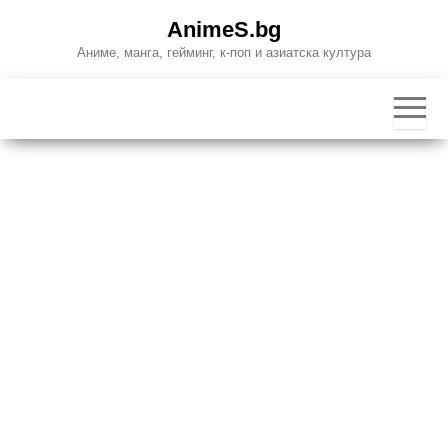
Skip
AnimeS.bg
to
Аниме, манга, гейминг, к-поп и азиатска култура
the
content