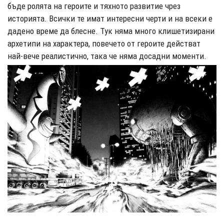
бъде ролята на героите и тяхното развитие чрез
историята. Всички те имат интересни черти и на всеки е
дадено време да блесне. Тук няма много клишетизирани
архетипи на характера, повечето от героите действат
най-вече реалистично, така че няма досадни моменти.